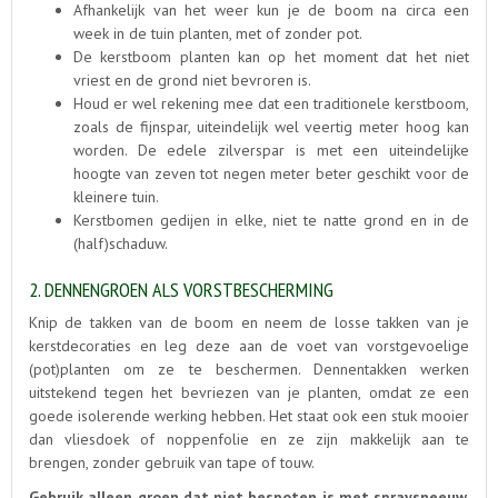
Afhankelijk van het weer kun je de boom na circa een
week in de tuin planten, met of zonder pot.
De kerstboom planten kan op het moment dat het niet
vriest en de grond niet bevroren is.
Houd er wel rekening mee dat een traditionele kerstboom,
zoals de fijnspar, uiteindelijk wel veertig meter hoog kan
worden. De edele zilverspar is met een uiteindelijke
hoogte van zeven tot negen meter beter geschikt voor de
kleinere tuin.
Kerstbomen gedijen in elke, niet te natte grond en in de
(half)schaduw.
2. DENNENGROEN ALS VORSTBESCHERMING
Knip de takken van de boom en neem de losse takken van je
kerstdecoraties en leg deze aan de voet van vorstgevoelige
(pot)planten om ze te beschermen. Dennentakken werken
uitstekend tegen het bevriezen van je planten, omdat ze een
goede isolerende werking hebben. Het staat ook een stuk mooier
dan vliesdoek of noppenfolie en ze zijn makkelijk aan te
brengen, zonder gebruik van tape of touw.
Gebruik alleen groen dat niet bespoten is met spraysneeuw,