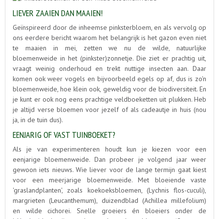
LIEVER ZAAIEN DAN MAAIEN!
Geïnspireerd door de inheemse pinksterbloem, en als vervolg op
ons eerdere bericht waarom het belangrijk is het gazon even niet
te maaien in mei, zetten we nu de wilde, natuurlijke
bloemenweide in het (pinkster)zonnetje. Die ziet er prachtig uit,
vraagt weinig onderhoud en trekt nuttige insecten aan. Daar
komen ook weer vogels en bijvoorbeeld egels op af, dus is zo'n
bloemenweide, hoe klein ook, geweldig voor de biodiversiteit. En
je kunt er ook nog eens prachtige veldboeketten uit plukken. Heb
je altijd verse bloemen voor jezelf of als cadeautje in huis (nou
ja, in de tuin dus).
EENJARIG OF VAST TUINBOEKET?
Als je van experimenteren houdt kun je kiezen voor een
eenjarige bloemenweide. Dan probeer je volgend jaar weer
gewoon iets nieuws. Wie liever voor de lange termijn gaat kiest
voor een meerjarige bloemenweide. Met bloeiende vaste
'graslandplanten', zoals koekoeksbloemen, (Lychnis flos-cuculi),
margrieten (Leucanthemum), duizendblad (Achillea millefolium)
en wilde cichorei. Snelle groeiers én bloeiers onder de