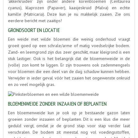
'akkerkruiden' zijn onder andere korenbloemen (Centaurea
cyanus), klaprozen (Papaver), kaasjeskruid (Malva) en echte
kamille (Matricaria). Deze kun je nu makkelijk zaaien. Zie ons
eerdere bericht met zaaitips!
GRONDSOORT EN LOCATIE
Een weide met wilde bloemen die weinig onderhoud vraagt
groeit goed op een schrale/arme of matig voedselrijke bodem.
Zand- en leemgrond zijn dus zeer geschikt, maar kleigrond is een
stuk lastiger. Ook is het belangrijk dat de bloemenweide in de
(volle) zon komt te liggen. Er zijn trouwens ook zadenmengsels
voor bloemen die een deel van de dag schaduw kunnen hebben.
Verwijder in ieder geval vóór het zaaien het ongewenste onkruid
en zo veel mogelijk gras.
BLOEMENWEIDE ZONDER INZAAIEN OF BEPLANTEN
Een bloemenweide kun je ook op je bestaande gazon laten
groeien zonder inzaaien of beplanten. Dit is een klus die meer
geduld vergt, omdat je de grond stap voor stap verder laat
verschralen. De bodem zit meestal nog vol voedingsstoffen,