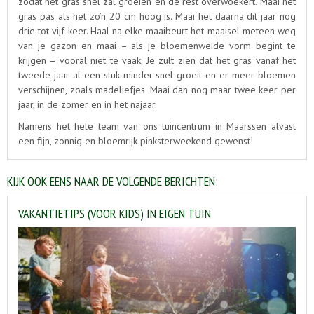
zodat het gras snel zal groeien en de rest overwoekert. Maai het
gras pas als het zo’n 20 cm hoog is. Maai het daarna dit jaar nog
drie tot vijf keer. Haal na elke maaibeurt het maaisel meteen weg
van je gazon en maai – als je bloemenweide vorm begint te
krijgen – vooral niet te vaak. Je zult zien dat het gras vanaf het
tweede jaar al een stuk minder snel groeit en er meer bloemen
verschijnen, zoals madeliefjes. Maai dan nog maar twee keer per
jaar, in de zomer en in het najaar.
Namens het hele team van ons tuincentrum in Maarssen alvast
een fijn, zonnig en bloemrijk pinksterweekend gewenst!
KIJK OOK EENS NAAR DE VOLGENDE BERICHTEN:
VAKANTIETIPS (VOOR KIDS) IN EIGEN TUIN