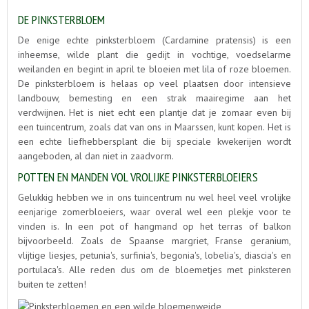
DE PINKSTERBLOEM
De enige echte pinksterbloem (Cardamine pratensis) is een
inheemse, wilde plant die gedijt in vochtige, voedselarme
weilanden en begint in april te bloeien met lila of roze bloemen.
De pinksterbloem is helaas op veel plaatsen door intensieve
landbouw, bemesting en een strak maairegime aan het
verdwijnen. Het is niet echt een plantje dat je zomaar even bij
een tuincentrum, zoals dat van ons in Maarssen, kunt kopen. Het is
een echte liefhebbersplant die bij speciale kwekerijen wordt
aangeboden, al dan niet in zaadvorm.
POTTEN EN MANDEN VOL VROLIJKE PINKSTERBLOEIERS
Gelukkig hebben we in ons tuincentrum nu wel heel veel vrolijke
eenjarige zomerbloeiers, waar overal wel een plekje voor te
vinden is. In een pot of hangmand op het terras of balkon
bijvoorbeeld. Zoals de Spaanse margriet, Franse geranium,
vlijtige liesjes, petunia's, surfinia's, begonia's, lobelia's, diascia's en
portulaca's. Alle reden dus om de bloemetjes met pinksteren
buiten te zetten!