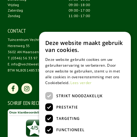
Vrijdag
09:00 - 18:00
Zaterdag
09:00 - 17:00
Zondag
11:00 - 17:00
CONTACT
Tuincentrum Vechtweelde
Deze website maakt gebruik
Herenweg 35
van cookies.
3602 AN Maarssen
T.
(0346) 56 33 97
Deze website gebruikt cookies om uw
E.
info@vechtweelde.nl
gebruikerservaring te verbeteren. Door
BTW NL805148533B01
onze website te gebruiken, stemt u in met
alle cookies in overeenstemming met ons
Cookiebeleid.
Lees verder
STRIKT NOODZAKELIJK
SCHRIJF EEN RECENSIE
PRESTATIE
TARGETING
FUNCTIONEEL