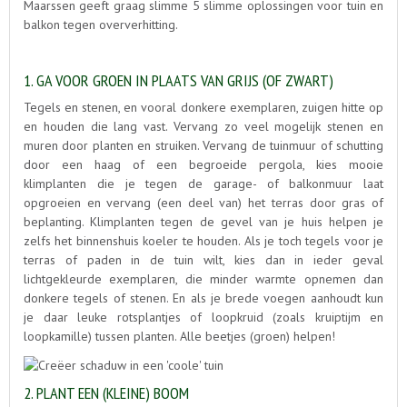
Maarssen geeft graag slimme 5 slimme oplossingen voor tuin en
balkon tegen oververhitting.
1. GA VOOR GROEN IN PLAATS VAN GRIJS (OF ZWART)
Tegels en stenen, en vooral donkere exemplaren, zuigen hitte op
en houden die lang vast. Vervang zo veel mogelijk stenen en
muren door planten en struiken. Vervang de tuinmuur of schutting
door een haag of een begroeide pergola, kies mooie
klimplanten die je tegen de garage- of balkonmuur laat
opgroeien en vervang (een deel van) het terras door gras of
beplanting. Klimplanten tegen de gevel van je huis helpen je
zelfs het binnenshuis koeler te houden. Als je toch tegels voor je
terras of paden in de tuin wilt, kies dan in ieder geval
lichtgekleurde exemplaren, die minder warmte opnemen dan
donkere tegels of stenen. En als je brede voegen aanhoudt kun
je daar leuke rotsplantjes of loopkruid (zoals kruiptijm en
loopkamille) tussen planten. Alle beetjes (groen) helpen!
2. PLANT EEN (KLEINE) BOOM