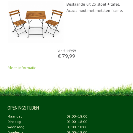
Bestaande uit 2x stoel + tafel.
Acacia hout met metalen frame.
Van
€
149
,
99
€
79
,
99
Meer informatie
OPENINGSTIJDEN
Maandag
09:00 - 18:00
Dinsdag
09:00 - 18:00
Woensdag
09:00 - 18:00
Donderdag
09:00 - 18:00