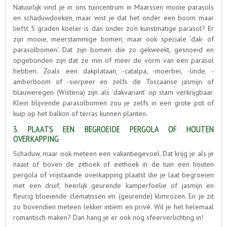
Natuurlijk vind je in ons tuincentrum in Maarssen mooie parasols
en schaduwdoeken, maar wist je dat het onder een boom maar
liefst 5 graden koeler is dan onder zo'n kunstmatige parasol? Er
zijn mooie, meerstammige bomen, maar ook speciale 'dak- of
parasolbomen'. Dat zijn bomen die zo gekweekt, gesnoeid en
opgebonden zijn dat ze min of meer de vorm van een parasol
hebben. Zoals een dakplataan, -catalpa, -moerbei, -linde, -
amberboom of -sierpeer en zelfs de Toscaanse jasmijn of
blauweregen (Wisteria) zijn als 'dakvariant' op stam verkrijgbaar.
Klein blijvende parasolbomen zou je zelfs in een grote pot of
kuip op het balkon of terras kunnen planten.
3. PLAATS EEN BEGROEIDE PERGOLA OF HOUTEN
OVERKAPPING
Schaduw, maar ook meteen een vakantiegevoel. Dat krijg je als je
naast of boven de zithoek of eethoek in de tuin een houten
pergola of vrijstaande overkapping plaatst die je laat begroeien
met een druif, heerlijk geurende kamperfoelie of jasmijn en
fleurig bloeiende clematissen en (geurende) klimrozen. En je zit
zo bovendien meteen lekker intiem en privé. Wil je het helemaal
romantisch maken? Dan hang je er ook nog sfeerverlichting in!