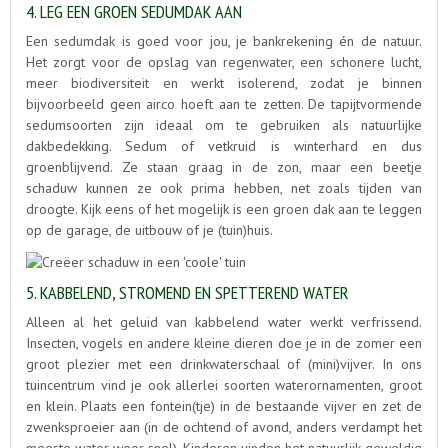
4. LEG EEN GROEN SEDUMDAK AAN
Een sedumdak is goed voor jou, je bankrekening én de natuur.
Het zorgt voor de opslag van regenwater, een schonere lucht,
meer biodiversiteit en werkt isolerend, zodat je binnen
bijvoorbeeld geen airco hoeft aan te zetten. De tapijtvormende
sedumsoorten zijn ideaal om te gebruiken als natuurlijke
dakbedekking. Sedum of vetkruid is winterhard en dus
groenblijvend. Ze staan graag in de zon, maar een beetje
schaduw kunnen ze ook prima hebben, net zoals tijden van
droogte. Kijk eens of het mogelijk is een groen dak aan te leggen
op de garage, de uitbouw of je (tuin)huis.
5. KABBELEND, STROMEND EN SPETTEREND WATER
Alleen al het geluid van kabbelend water werkt verfrissend.
Insecten, vogels en andere kleine dieren doe je in de zomer een
groot plezier met een drinkwaterschaal of (mini)vijver. In ons
tuincentrum vind je ook allerlei soorten waterornamenten, groot
en klein. Plaats een fontein(tje) in de bestaande vijver en zet de
zwenksproeier aan (in de ochtend of avond, anders verdampt het