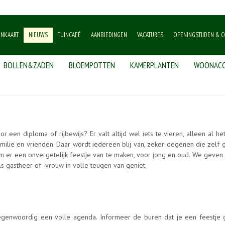
ENKAART
NIEUWS
TUINCAFÉ
AANBIEDINGEN
VACATURES
OPENINGSTIJDEN & C
BOLLEN&ZADEN
BLOEMPOTTEN
KAMERPLANTEN
WOONACC
 een diploma of rijbewijs? Er valt altijd wel iets te vieren, alleen al het
ilie en vrienden. Daar wordt iedereen blij van, zeker degenen die zelf 
om er een onvergetelijk feestje van te maken, voor jong en oud. We geven
als gastheer of -vrouw in volle teugen van geniet.
 tegenwoordig een volle agenda. Informeer de buren dat je een feestje 