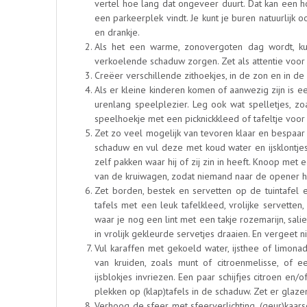
vertel hoe lang dat ongeveer duurt. Dat kan een hoo
een parkeerplek vindt. Je kunt je buren natuurlijk 
en drankje.
Als het een warme, zonovergoten dag wordt, ku
verkoelende schaduw zorgen. Zet als attentie voor
Creëer verschillende zithoekjes, in de zon en in de
Als er kleine kinderen komen of aanwezig zijn is 
urenlang speelplezier. Leg ook wat spelletjes, zo
speelhoekje met een picknickkleed of tafeltje voor 
Zet zo veel mogelijk van tevoren klaar en bespaar
schaduw en vul deze met koud water en ijsklontjes 
zelf pakken waar hij of zij zin in heeft. Knoop m
van de kruiwagen, zodat niemand naar de opener h
Zet borden, bestek en servetten op de tuintafel e
tafels met een leuk tafelkleed, vrolijke servette
waar je nog een lint met een takje rozemarijn, salie
in vrolijk gekleurde servetjes draaien. En vergeet n
Vul karaffen met gekoeld water, ijsthee of limonade
van kruiden, zoals munt of citroenmelisse, of 
ijsblokjes invriezen. Een paar schijfjes citroen en
plekken op (klap)tafels in de schaduw. Zet er glaze
Verhoog de sfeer met sfeerverlichting, (geur)kaars