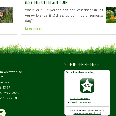
(IJS)THEE UIT EIGEN TUIN
Wat is er nu lekkerder dan een
verfrissende of
verkwikkende (ijs)thee
, op een mooie, zomerse
dag?
Lees meer...
T
SCHRIJF EEN RECENSIE
um Vechtweelde
 35
aarssen
6 33 97
chtweelde.nl
5148533B01