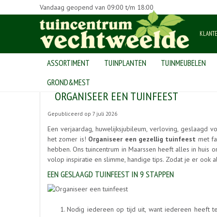
Vandaag geopend van
09:00
t/m
18:00
KLANT
ASSORTIMENT
TUINPLANTEN
TUINMEUBELEN
Home
>
Nieuws
>
Organiseer een tuinfeest
GROND&MEST
ORGANISEER EEN TUINFEEST
Gepubliceerd op
7 juli 2026
Een verjaardag, huwelijksjubileum, verloving, geslaagd voor
het zomer is!
Organiseer een gezellig tuinfeest
met fam
hebben. Ons tuincentrum in Maarssen heeft alles in huis 
volop inspiratie en slimme, handige tips. Zodat je er ook 
EEN GESLAAGD TUINFEEST IN 9 STAPPEN
Nodig iedereen op tijd uit, want iedereen heeft