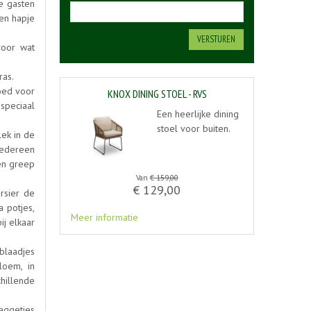
ie gasten
een hapje
voor wat
ras.
oed voor
KNOX DINING STOEL - RVS
speciaal
Een heerlijke dining
stoel voor buiten.
ek in de
 iedereen
en greep
Van
€
159
,
00
€
129
,
00
rsier de
a potjes,
Meer informatie
ij elkaar
 blaadjes
loem, in
chillende
laggetjes