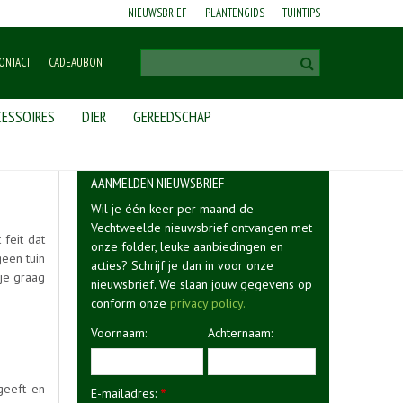
NIEUWSBRIEF
PLANTENGIDS
TUINTIPS
ONTACT
CADEAUBON
ESSOIRES
DIER
GEREEDSCHAP
AANMELDEN NIEUWSBRIEF
Wil je één keer per maand de
Vechtweelde nieuwsbrief ontvangen met
 feit dat
onze folder, leuke aanbiedingen en
geen tuin
acties? Schrijf je dan in voor onze
 je graag
nieuwsbrief. We slaan jouw gegevens op
conform onze
privacy policy.
Voornaam:
Achternaam:
geeft en
E-mailadres:
*