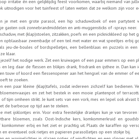
p irritatie én een gelijktijdig feest voorkomen, waarbij niemand van jull
ook uitnodigen voor het tuinfeest of laten weten dat ze welkom zijn voor 
n je met een grote parasol, een hip schaduwdoek of een partytent 
 je gasten ook zonnebrandmiddelen en anti-muggensticks of -sprays neer.
 schaduw, met (klap)stoelen, zitzakken, poefs en een picknickkleed op het g
een opblaasbaar zwembadje of een teil met water en wat speeltjes erbij g
als jeu-de-boules of bordspelletjes, een bellenblaas en puzzels in een 
ze klaar.
 jezelf het nodige werk. Zet een kruiwagen of een paar emmers op een pl
en leg daar de flessen en blikjes drank, frisdrank en ijsthee in. Dan kan
et een touw of koord een flessenopener aan het hengsel van de emmer of e
oeft te zoeken.
n een paar kleine (klap)tafels, zodat iedereen zichzelf kan bedienen. Ve
n, bloemenvaasjes en zet het bestek in een mooie plantenpot of terracott
 of tijm omheen strikt. Je kunt sets van een vork, mes en lepel ook alvast b
iet de barbecue op tijd aan te steken.
 met ijsklontjes erin. Voor extra feestelijke drankjes kun je van tevoren
eetbare bloemen, zoals Oost-Indische kers, komkommerkruid en goudsb
/of komkommer erbij en het ziet er prachtig uit. Plaats de karaffen op vers
n en eventueel ook rietjes en papieren parasolletjes op een stokje bij.
en en waxinelichtjes in glazen potjes of windlichten en een slinger met v