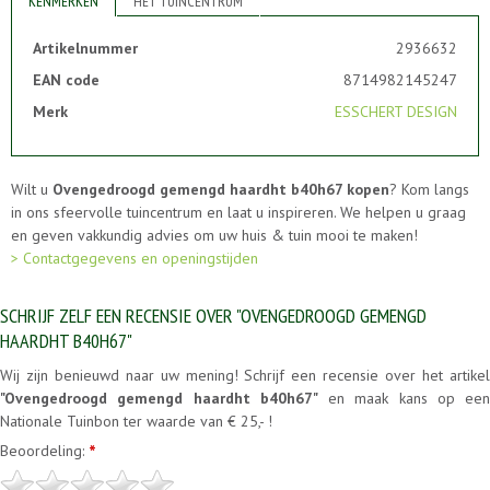
KENMERKEN
HET TUINCENTRUM
Artikelnummer
2936632
EAN code
8714982145247
Merk
ESSCHERT DESIGN
Wilt u
Ovengedroogd gemengd haardht b40h67 kopen
? Kom langs
in ons sfeervolle tuincentrum en laat u inspireren. We helpen u graag
en geven vakkundig advies om uw huis & tuin mooi te maken!
> Contactgegevens en openingstijden
SCHRIJF ZELF EEN RECENSIE OVER "OVENGEDROOGD GEMENGD
HAARDHT B40H67"
Wij zijn benieuwd naar uw mening! Schrijf een recensie over het artikel
"Ovengedroogd gemengd haardht b40h67"
en maak kans op een
Nationale Tuinbon ter waarde van € 25,- !
Beoordeling:
*