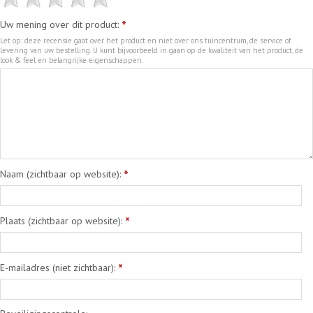
Uw mening over dit product:
*
Let op: deze recensie gaat over het product en niet over ons tuincentrum, de service of
levering van uw bestelling. U kunt bijvoorbeeld in gaan op de kwaliteit van het product, de
look & feel en belangrijke eigenschappen.
Naam (zichtbaar op website):
*
Plaats (zichtbaar op website):
*
E-mailadres (niet zichtbaar):
*