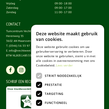
Vrijdag
09:00 - 18:00
Zaterdag
09:00 - 17:00
Zondag
11:00 - 17:00
CONTACT
Tuincentrum Vechtweelde
Deze website maakt gebruik
Herenweg 35
van cookies.
3602 AN Maarssen
T.
(0346) 56 33 97
Deze website gebruikt cookies om uw
E.
info@vechtweelde.nl
gebruikerservaring te verbeteren. Door
BTW NL805148533B01
onze website te gebruiken, stemt u in met
alle cookies in overeenstemming met ons
Cookiebeleid.
Lees verder
STRIKT NOODZAKELIJK
SCHRIJF EEN RECENSIE
PRESTATIE
TARGETING
FUNCTIONEEL