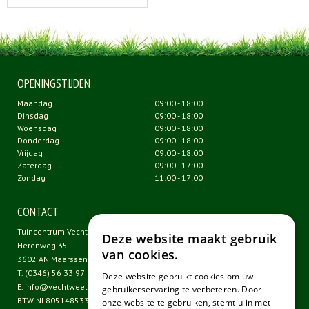
OPENINGSTIJDEN
Maandag
09:00 - 18:00
Dinsdag
09:00 - 18:00
Woensdag
09:00 - 18:00
Donderdag
09:00 - 18:00
Vrijdag
09:00 - 18:00
Zaterdag
09:00 - 17:00
Zondag
11:00 - 17:00
CONTACT
Tuincentrum Vechtweelde
Deze website maakt gebruik
Herenweg 35
van cookies.
3602 AN Maarssen
T.
(0346) 56 33 97
Deze website gebruikt cookies om uw
E.
info@vechtweelde.nl
gebruikerservaring te verbeteren. Door
BTW NL805148533B01
onze website te gebruiken, stemt u in met