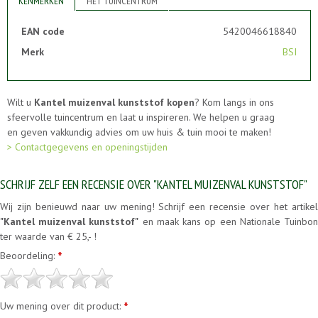
KENMERKEN
HET TUINCENTRUM
EAN code
5420046618840
Merk
BSI
Wilt u
Kantel muizenval kunststof kopen
? Kom langs in ons
sfeervolle tuincentrum en laat u inspireren. We helpen u graag
en geven vakkundig advies om uw huis & tuin mooi te maken!
> Contactgegevens en openingstijden
SCHRIJF ZELF EEN RECENSIE OVER "KANTEL MUIZENVAL KUNSTSTOF"
Wij zijn benieuwd naar uw mening! Schrijf een recensie over het artikel
"Kantel muizenval kunststof"
en maak kans op een Nationale Tuinbo
ter waarde van € 25,- !
Beoordeling:
*
Uw mening over dit product:
*