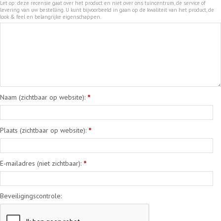
Let op: deze recensie gaat over het product en niet over ons tuincentrum, de service of
levering van uw bestelling. U kunt bijvoorbeeld in gaan op de kwaliteit van het product, de
look & feel en belangrijke eigenschappen.
Naam (zichtbaar op website):
*
Plaats (zichtbaar op website):
*
E-mailadres (niet zichtbaar):
*
Beveiligingscontrole: