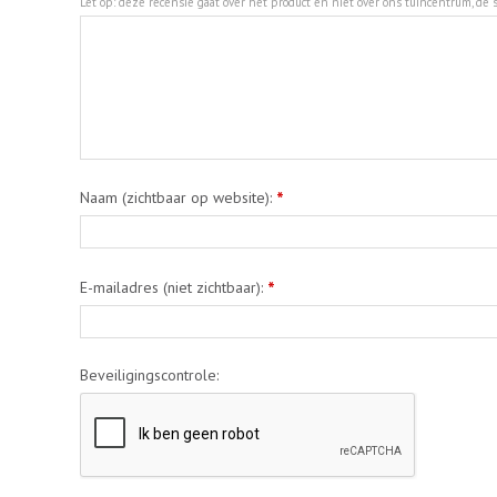
Let op: deze recensie gaat over het product en niet over ons tuincentrum, de s
Naam (zichtbaar op website):
*
E-mailadres (niet zichtbaar):
*
Beveiligingscontrole: