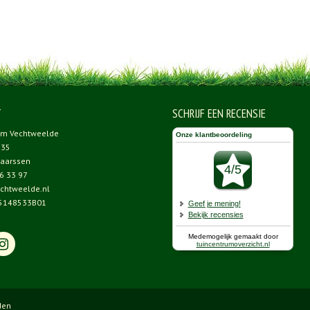
T
SCHRIJF EEN RECENSIE
um Vechtweelde
 35
aarssen
6 33 97
chtweelde.nl
5148533B01
den