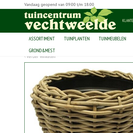
Vandaag geopend van
09:00
t/m
18:00
KLANT
ASSORTIMENT
TUINPLANTEN
TUINMEUBELEN
Home
>
Producten
>
bloempotten
>
mandwerk
>
potten
>
Dr
GROND&MEST
Verder winkelen