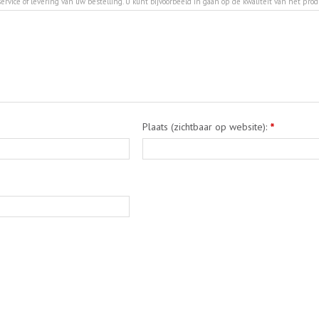
ervice of levering van uw bestelling. U kunt bijvoorbeeld in gaan op de kwaliteit van het pro
Plaats (zichtbaar op website):
*