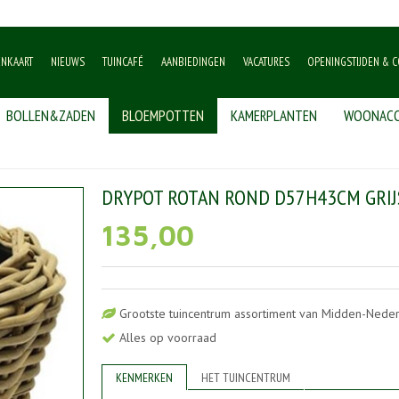
ENKAART
NIEUWS
TUINCAFÉ
AANBIEDINGEN
VACATURES
OPENINGSTIJDEN & C
BOLLEN&ZADEN
BLOEMPOTTEN
KAMERPLANTEN
WOONACC
ypot rotan rond d57h43cm grijs
DRYPOT ROTAN ROND D57H43CM GRIJ
135
,
00
Grootste tuincentrum assortiment van Midden-Nede
Alles op voorraad
KENMERKEN
HET TUINCENTRUM