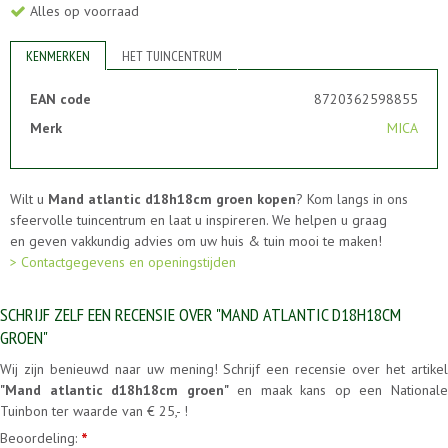
Alles op voorraad
KENMERKEN
HET TUINCENTRUM
EAN code
8720362598855
Merk
MICA
Wilt u
Mand atlantic d18h18cm groen kopen
? Kom langs in ons
sfeervolle tuincentrum en laat u inspireren. We helpen u graag
en geven vakkundig advies om uw huis & tuin mooi te maken!
> Contactgegevens en openingstijden
SCHRIJF ZELF EEN RECENSIE OVER "MAND ATLANTIC D18H18CM
GROEN"
Wij zijn benieuwd naar uw mening! Schrijf een recensie over het artikel
"Mand atlantic d18h18cm groen"
en maak kans op een National
Tuinbon ter waarde van € 25,- !
Beoordeling:
*