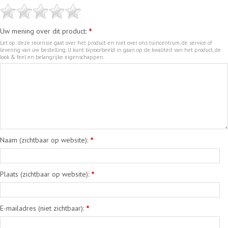
Uw mening over dit product:
*
Let op: deze recensie gaat over het product en niet over ons tuincentrum, de service of
levering van uw bestelling. U kunt bijvoorbeeld in gaan op de kwaliteit van het product, de
look & feel en belangrijke eigenschappen.
Naam (zichtbaar op website):
*
Plaats (zichtbaar op website):
*
E-mailadres (niet zichtbaar):
*