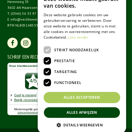
Herenweg 35
van cookies.
3602 AN Maarssen
T.
(0346) 56 33 97
Deze website gebruikt cookies om uw
E.
info@vechtweelde.nl
gebruikerservaring te verbeteren. Door
BTW NL805148533B01
onze website te gebruiken, stemt u in met
alle cookies in overeenstemming met ons
Cookiebeleid.
Lees verder
STRIKT NOODZAKELIJK
SCHRIJF EEN RECENSIE
PRESTATIE
TARGETING
FUNCTIONEEL
ALLES ACCEPTEREN
ALLES AFWIJZEN
DETAILS WEERGEVEN