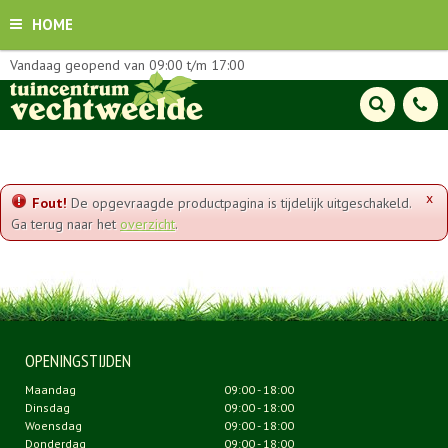
HOME
Vandaag geopend van
09:00
t/m
17:00
x
Fout!
De opgevraagde productpagina is tijdelijk uitgeschakeld.
Ga terug naar het
overzicht
.
OPENINGSTIJDEN
Maandag
09:00 - 18:00
Dinsdag
09:00 - 18:00
Woensdag
09:00 - 18:00
Donderdag
09:00 - 18:00