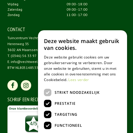
Vrijdag
09:00 - 18:00
Zaterdag
09:00 - 17:00
Zondag
11:00 - 17:00
CONTACT
Tuincentrum Vechtweelde
Deze website maakt gebruik
Herenweg 35
van cookies.
3602 AN Maarssen
T.
(0346) 56 33 97
Deze website gebruikt cookies om uw
E.
info@vechtweelde.nl
gebruikerservaring te verbeteren. Door
BTW NL805148533B01
onze website te gebruiken, stemt u in met
alle cookies in overeenstemming met ons
Cookiebeleid.
Lees verder
STRIKT NOODZAKELIJK
SCHRIJF EEN RECENSIE
PRESTATIE
TARGETING
FUNCTIONEEL