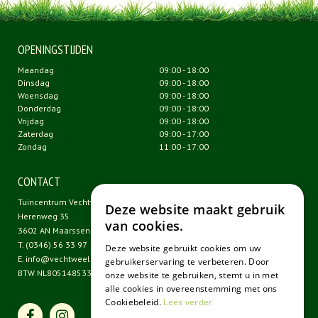
OPENINGSTIJDEN
Maandag
09:00 - 18:00
Dinsdag
09:00 - 18:00
Woensdag
09:00 - 18:00
Donderdag
09:00 - 18:00
Vrijdag
09:00 - 18:00
Zaterdag
09:00 - 17:00
Zondag
11:00 - 17:00
CONTACT
Tuincentrum Vechtweelde
Deze website maakt gebruik
Herenweg 35
van cookies.
3602 AN Maarssen
T.
(0346) 56 33 97
Deze website gebruikt cookies om uw
E.
info@vechtweelde.nl
gebruikerservaring te verbeteren. Door
BTW NL805148533B01
onze website te gebruiken, stemt u in met
alle cookies in overeenstemming met ons
Cookiebeleid.
Lees verder