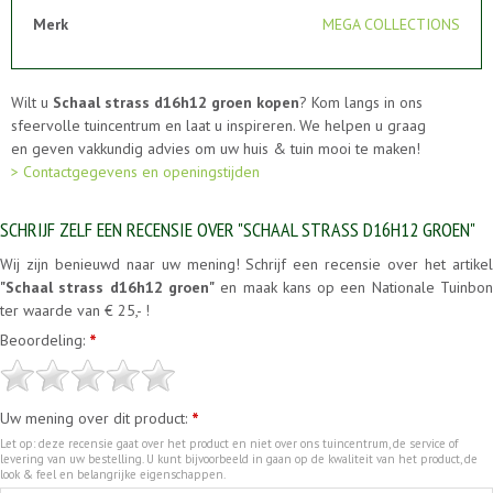
Merk
MEGA COLLECTIONS
Wilt u
Schaal strass d16h12 groen kopen
? Kom langs in ons
sfeervolle tuincentrum en laat u inspireren. We helpen u graag
en geven vakkundig advies om uw huis & tuin mooi te maken!
> Contactgegevens en openingstijden
SCHRIJF ZELF EEN RECENSIE OVER "SCHAAL STRASS D16H12 GROEN"
Wij zijn benieuwd naar uw mening! Schrijf een recensie over het artikel
"Schaal strass d16h12 groen"
en maak kans op een Nationale Tuinbo
ter waarde van € 25,- !
Beoordeling:
*
Uw mening over dit product:
*
Let op: deze recensie gaat over het product en niet over ons tuincentrum, de service of
levering van uw bestelling. U kunt bijvoorbeeld in gaan op de kwaliteit van het product, de
look & feel en belangrijke eigenschappen.