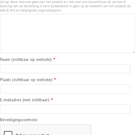
Let op: deze recensie gaat over het product en niet over ons tuincentrum, de service of
levering van uw bestelling. U kunt bijvoorbeeld in gaan op de kwaliteit van het product, de
look & feel en belangrijke eigenschappen.
Naam (zichtbaar op website):
*
Plaats (zichtbaar op website):
*
E-mailadres (niet zichtbaar):
*
Beveiligingscontrole: