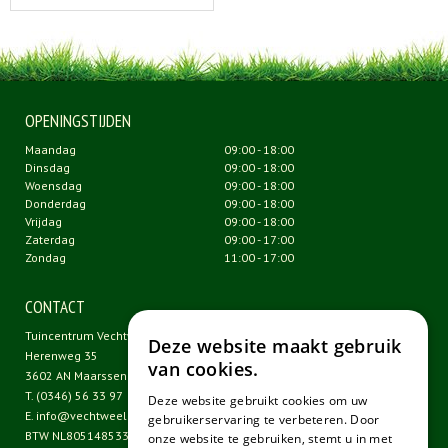
OPENINGSTIJDEN
Maandag
09:00 - 18:00
Dinsdag
09:00 - 18:00
Woensdag
09:00 - 18:00
Donderdag
09:00 - 18:00
Vrijdag
09:00 - 18:00
Zaterdag
09:00 - 17:00
Zondag
11:00 - 17:00
CONTACT
Tuincentrum Vechtweelde
Deze website maakt gebruik
Herenweg 35
van cookies.
3602 AN Maarssen
T.
(0346) 56 33 97
Deze website gebruikt cookies om uw
E.
info@vechtweelde.nl
gebruikerservaring te verbeteren. Door
BTW NL805148533B01
onze website te gebruiken, stemt u in met