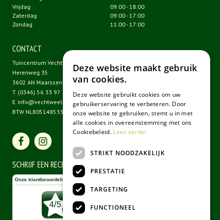
Vrijdag
09:00 - 18:00
Zaterdag
09:00 - 17:00
Zondag
11:00 - 17:00
CONTACT
Tuincentrum Vechtweelde
Deze website maakt gebruik
Herenweg 35
van cookies.
3602 AN Maarssen
T.
(0346) 56 33 97
Deze website gebruikt cookies om uw
E.
info@vechtweelde.nl
gebruikerservaring te verbeteren. Door
BTW NL805148533B01
onze website te gebruiken, stemt u in met
alle cookies in overeenstemming met ons
Cookiebeleid.
Lees verder
STRIKT NOODZAKELIJK
SCHRIJF EEN RECENSIE
PRESTATIE
TARGETING
FUNCTIONEEL