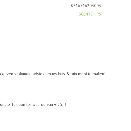
8716516203003
SCENTCHIPS
en geven vakkundig advies om uw huis & tuin mooi te maken!
nale Tuinbon ter waarde van € 25,- !