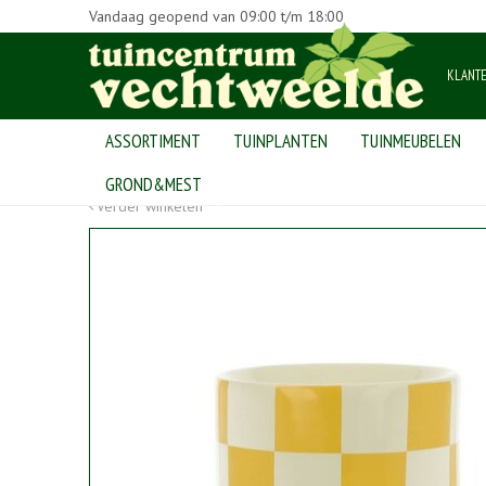
Vandaag geopend van
09:00
t/m
18:00
KLANT
ASSORTIMENT
TUINPLANTEN
TUINMEUBELEN
Home
>
Producten
>
woninginrichting
>
geuren
>
Waxbrander 9
GROND&MEST
Verder winkelen