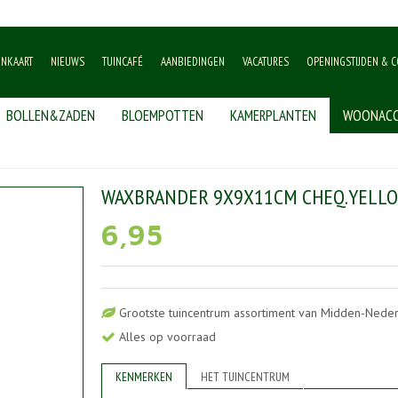
ENKAART
NIEUWS
TUINCAFÉ
AANBIEDINGEN
VACATURES
OPENINGSTIJDEN & C
BOLLEN&ZADEN
BLOEMPOTTEN
KAMERPLANTEN
WOONACC
x9x11cm cheq.yellow
WAXBRANDER 9X9X11CM CHEQ.YELL
6
,
95
Grootste tuincentrum assortiment van Midden-Nede
Alles op voorraad
KENMERKEN
HET TUINCENTRUM