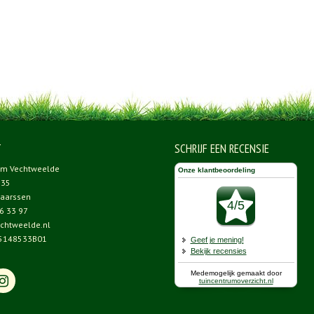
T
SCHRIJF EEN RECENSIE
um Vechtweelde
 35
aarssen
6 33 97
chtweelde.nl
5148533B01