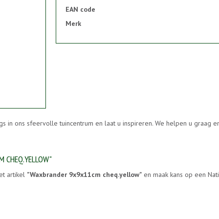
EAN code
Merk
gs in ons sfeervolle tuincentrum en laat u inspireren. We helpen u graag 
CM CHEQ.YELLOW"
et artikel
"Waxbrander 9x9x11cm cheq.yellow"
en maak kans op een Natio