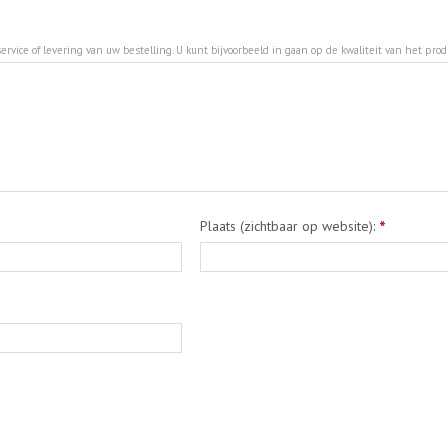
ervice of levering van uw bestelling. U kunt bijvoorbeeld in gaan op de kwaliteit van het pro
Plaats (zichtbaar op website):
*