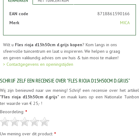
KENMERKEN
HET TUINCENTRUM
EAN code
8718861590166
Merk
MICA
Wilt u
Fles rioja d15h50cm d.grijs kopen
? Kom langs in ons
sfeervolle tuincentrum en laat u inspireren. We helpen u graag
en geven vakkundig advies om uw huis & tuin mooi te maken!
> Contactgegevens en openingstijden
SCHRIJF ZELF EEN RECENSIE OVER "FLES RIOJA D15H50CM D.GRIJS"
Wij zijn benieuwd naar uw mening! Schrijf een recensie over het artikel
"Fles rioja d15h50cm d.grijs"
en maak kans op een Nationale Tuinbon
ter waarde van € 25,- !
Beoordeling:
*
Uw mening over dit product:
*