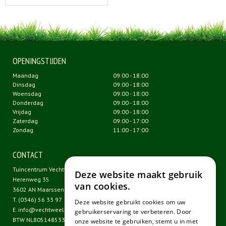
OPENINGSTIJDEN
Maandag
09:00 - 18:00
Dinsdag
09:00 - 18:00
Woensdag
09:00 - 18:00
Donderdag
09:00 - 18:00
Vrijdag
09:00 - 18:00
Zaterdag
09:00 - 17:00
Zondag
11:00 - 17:00
CONTACT
Tuincentrum Vechtweelde
Deze website maakt gebruik
Herenweg 35
van cookies.
3602 AN Maarssen
T.
(0346) 56 33 97
Deze website gebruikt cookies om uw
E.
info@vechtweelde.nl
gebruikerservaring te verbeteren. Door
BTW NL805148533B01
onze website te gebruiken, stemt u in met