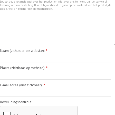
Let op: deze recensie gaat over het product en niet over ons tuincentrum, de service of
levering van uw bestelling. U kunt bijvoorbeeld in gaan op de kwaliteit van het product, de
look & feel en belangrijke eigenschappen.
Naam (zichtbaar op website):
*
Plaats (zichtbaar op website):
*
E-mailadres (niet zichtbaar):
*
Beveiligingscontrole: