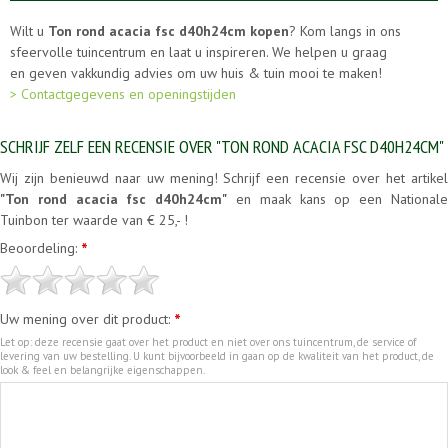
Wilt u
Ton rond acacia fsc d40h24cm kopen
? Kom langs in ons
sfeervolle tuincentrum en laat u inspireren. We helpen u graag
en geven vakkundig advies om uw huis & tuin mooi te maken!
> Contactgegevens en openingstijden
SCHRIJF ZELF EEN RECENSIE OVER "TON ROND ACACIA FSC D40H24CM"
Wij zijn benieuwd naar uw mening! Schrijf een recensie over het artikel
"Ton rond acacia fsc d40h24cm"
en maak kans op een National
Tuinbon ter waarde van € 25,- !
Beoordeling:
*
Uw mening over dit product:
*
Let op: deze recensie gaat over het product en niet over ons tuincentrum, de service of
levering van uw bestelling. U kunt bijvoorbeeld in gaan op de kwaliteit van het product, de
look & feel en belangrijke eigenschappen.