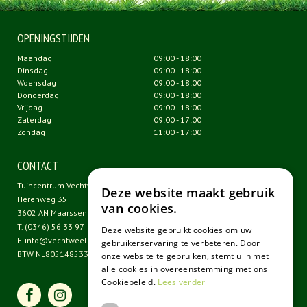
OPENINGSTIJDEN
Maandag
09:00 - 18:00
Dinsdag
09:00 - 18:00
Woensdag
09:00 - 18:00
Donderdag
09:00 - 18:00
Vrijdag
09:00 - 18:00
Zaterdag
09:00 - 17:00
Zondag
11:00 - 17:00
CONTACT
Tuincentrum Vechtweelde
Deze website maakt gebruik
Herenweg 35
van cookies.
3602 AN Maarssen
T.
(0346) 56 33 97
Deze website gebruikt cookies om uw
E.
info@vechtweelde.nl
gebruikerservaring te verbeteren. Door
BTW NL805148533B01
onze website te gebruiken, stemt u in met
alle cookies in overeenstemming met ons
Cookiebeleid.
Lees verder