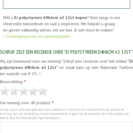
Wilt u
Ei polystyreen d4h6cm a3 12st kopen
? Kom langs in ons
sfeervolle tuincentrum en laat u inspireren. We helpen u graag
en geven vakkundig advies om uw huis & tuin mooi te maken!
> Contactgegevens en openingstijden
SCHRIJF ZELF EEN RECENSIE OVER "EI POLYSTYREEN D4H6CM A3 12ST"
Wij zijn benieuwd naar uw mening! Schrijf een recensie over het artikel
"Ei
polystyreen d4h6cm a3 12st"
en maak kans op een Nationale Tuinbo
ter waarde van € 25,- !
Beoordeling:
*
Uw mening over dit product:
*
Let op: deze recensie gaat over het product en niet over ons tuincentrum, de service of
levering van uw bestelling. U kunt bijvoorbeeld in gaan op de kwaliteit van het product, de
look & feel en belangrijke eigenschappen.