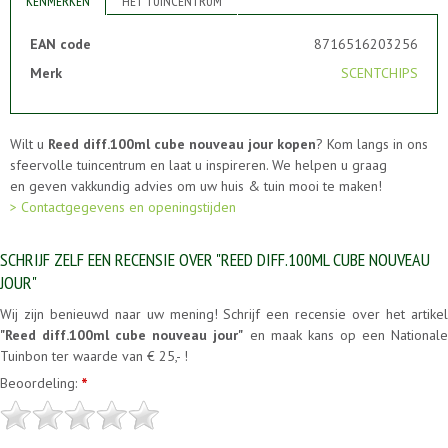
KENMERKEN
HET TUINCENTRUM
EAN code
8716516203256
Merk
SCENTCHIPS
Wilt u
Reed diff.100ml cube nouveau jour kopen
? Kom langs in ons
sfeervolle tuincentrum en laat u inspireren. We helpen u graag
en geven vakkundig advies om uw huis & tuin mooi te maken!
> Contactgegevens en openingstijden
SCHRIJF ZELF EEN RECENSIE OVER "REED DIFF.100ML CUBE NOUVEAU
JOUR"
Wij zijn benieuwd naar uw mening! Schrijf een recensie over het artikel
"Reed diff.100ml cube nouveau jour"
en maak kans op een National
Tuinbon ter waarde van € 25,- !
Beoordeling:
*