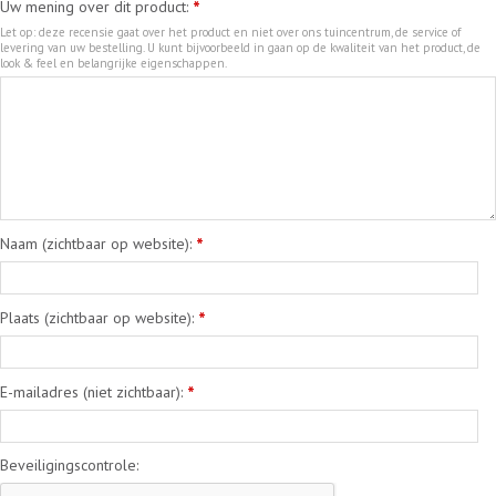
Uw mening over dit product:
*
Let op: deze recensie gaat over het product en niet over ons tuincentrum, de service of
levering van uw bestelling. U kunt bijvoorbeeld in gaan op de kwaliteit van het product, de
look & feel en belangrijke eigenschappen.
Naam (zichtbaar op website):
*
Plaats (zichtbaar op website):
*
E-mailadres (niet zichtbaar):
*
Beveiligingscontrole: