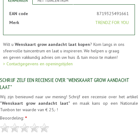
KENMERKEN
HET TUINCENTRUM
EAN code
8719325491661
Merk
TRENDZ FOR YOU
Wilt u
Wenskaart grow aandacht laat kopen
? Kom langs in ons
sfeervolle tuincentrum en laat u inspireren. We helpen u graag
en geven vakkundig advies om uw huis & tuin mooi te maken!
> Contactgegevens en openingstijden
SCHRIJF ZELF EEN RECENSIE OVER "WENSKAART GROW AANDACHT
LAAT"
Wij zijn benieuwd naar uw mening! Schrijf een recensie over het artikel
"Wenskaart grow aandacht laat"
en maak kans op een National
Tuinbon ter waarde van € 25,- !
Beoordeling:
*