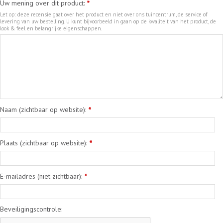
Uw mening over dit product:
*
Let op: deze recensie gaat over het product en niet over ons tuincentrum, de service of
levering van uw bestelling. U kunt bijvoorbeeld in gaan op de kwaliteit van het product, de
look & feel en belangrijke eigenschappen.
Naam (zichtbaar op website):
*
Plaats (zichtbaar op website):
*
E-mailadres (niet zichtbaar):
*
Beveiligingscontrole: