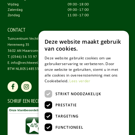
Vrijdag
09:00 - 18:00
Zaterdag
09:00 - 17:00
Zondag
11:00 - 17:00
CONTACT
Tuincentrum Vechtweelde
Deze website maakt gebruik
Herenweg 35
van cookies.
3602 AN Maarssen
T.
(0346) 56 33 97
Deze website gebruikt cookies om uw
E.
info@vechtweelde.nl
gebruikerservaring te verbeteren. Door
BTW NL805148533B01
onze website te gebruiken, stemt u in met
alle cookies in overeenstemming met ons
Cookiebeleid.
Lees verder
STRIKT NOODZAKELIJK
SCHRIJF EEN RECENSIE
PRESTATIE
TARGETING
FUNCTIONEEL