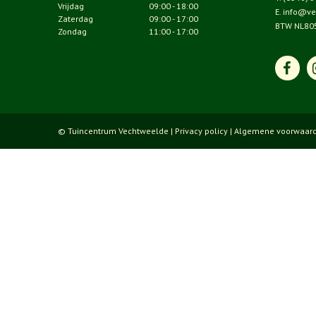
Vrijdag
09:00 - 18:00
E.
info@ve
Zaterdag
09:00 - 17:00
BTW NL80
Zondag
11:00 - 17:00
© Tuincentrum Vechtweelde |
Privacy policy
|
Algemene voorwaar