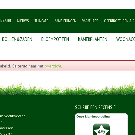
ENKAART
NIEUWS
TUINCAFÉ
AANBIEDINGEN
VACATURES
OPENINGSTIJDEN & C
BOLLEN&ZADEN
BLOEMPOTTEN
KAMERPLANTEN
WOONACC
akeld. Ga terug naar het
overzicht
.
T
SCHRIJF EEN RECENSIE
um Vechtweelde
 35
aarssen
6 33 97