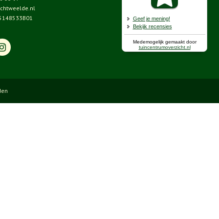
chtweelde.nl
5148533B01
den