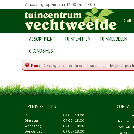
Vandaag geopend van
11:00
t/m
17:00
KLANT
ASSORTIMENT
TUINPLANTEN
TUINMEUBELEN
Home
GROND&MEST
Fout!
De opgevraagde productpagina is tijdelijk uitgesch
OPENINGSTIJDEN
CONTAC
Maandag
09:00 - 18:00
Tuincentr
Dinsdag
09:00 - 18:00
Herenweg
Woensdag
09:00 - 18:00
3602 AN M
Donderdag
09:00 - 18:00
T.
(0346) 5