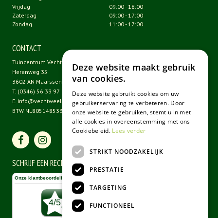
Vrijdag
09:00 - 18:00
Zaterdag
09:00 - 17:00
Zondag
11:00 - 17:00
CONTACT
Tuincentrum Vechtweelde
Deze website maakt gebruik
Herenweg 35
van cookies.
3602 AN Maarssen
T.
(0346) 56 33 97
Deze website gebruikt cookies om uw
E.
info@vechtweelde.nl
gebruikerservaring te verbeteren. Door
BTW NL805148533B01
onze website te gebruiken, stemt u in met
alle cookies in overeenstemming met ons
Cookiebeleid.
Lees verder
STRIKT NOODZAKELIJK
SCHRIJF EEN RECENSIE
PRESTATIE
TARGETING
FUNCTIONEEL