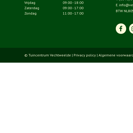
Vrijdag
09:00 - 18:00
E.
info@ve
Zaterdag
09:00 - 17:00
BTW NL80
Zondag
11:00 - 17:00
© Tuincentrum Vechtweelde |
Privacy policy
|
Algemene voorwaar