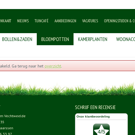
ENKAART
NIEUWS
TUINCAFÉ
AANBIEDINGEN
VACATURES
OPENINGSTIJDEN & C
BOLLEN&ZADEN
BLOEMPOTTEN
KAMERPLANTEN
WOONACC
akeld. Ga terug naar het
overzicht
.
T
SCHRIJF EEN RECENSIE
um Vechtweelde
 35
aarssen
6 33 97