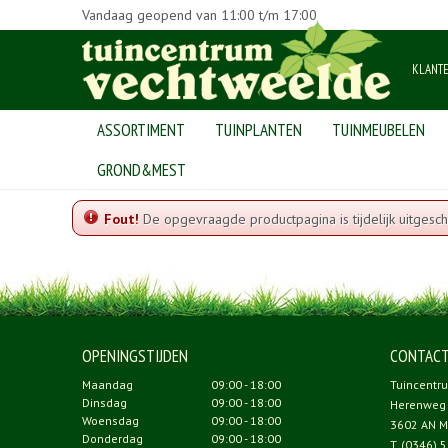
Vandaag geopend van
11:00
t/m
17:00
KLANT
ASSORTIMENT
TUINPLANTEN
TUINMEUBELEN
Home
GROND&MEST
Fout!
De opgevraagde productpagina is tijdelijk uitgesch
OPENINGSTIJDEN
CONTAC
Maandag
09:00 - 18:00
Tuincentr
Dinsdag
09:00 - 18:00
Herenweg
Woensdag
09:00 - 18:00
3602 AN M
Donderdag
09:00 - 18:00
T.
(0346) 5