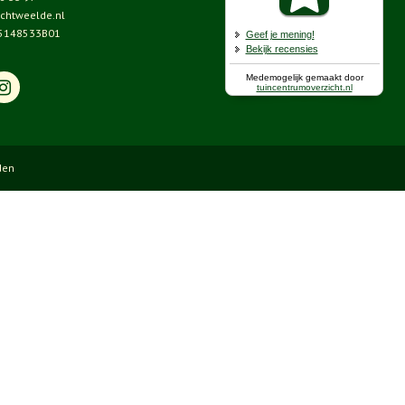
chtweelde.nl
5148533B01
den