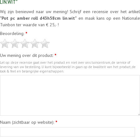
LIN.WIT"
Wij zijn benieuwd naar uw mening! Schrijf een recensie over het artikel
"Pot pc amber roll d43h58cm lin.wit"
en maak kans op een National
Tuinbon ter waarde van € 25,- !
Beoordeling:
*
Uw mening over dit product:
*
Let op: deze recensie gaat over het product en niet over ons tuincentrum, de service of
levering van uw bestelling. U kunt bijvoorbeeld in gaan op de kwaliteit van het product, de
look & feel en belangrijke eigenschappen.
Naam (zichtbaar op website):
*