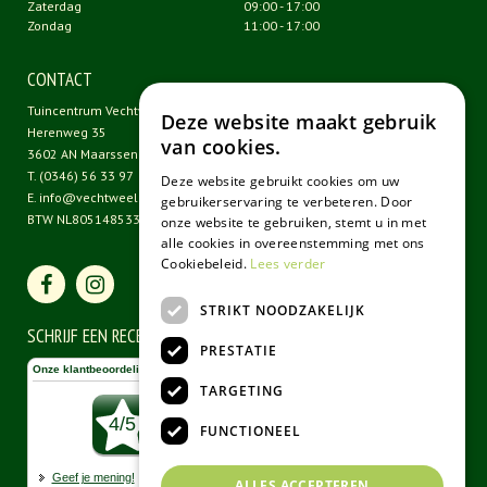
Zaterdag
09:00 - 17:00
Zondag
11:00 - 17:00
CONTACT
Tuincentrum Vechtweelde
Deze website maakt gebruik
Herenweg 35
van cookies.
3602 AN Maarssen
T.
(0346) 56 33 97
Deze website gebruikt cookies om uw
E.
info@vechtweelde.nl
gebruikerservaring te verbeteren. Door
BTW NL805148533B01
onze website te gebruiken, stemt u in met
alle cookies in overeenstemming met ons
Cookiebeleid.
Lees verder
STRIKT NOODZAKELIJK
SCHRIJF EEN RECENSIE
PRESTATIE
TARGETING
FUNCTIONEEL
ALLES ACCEPTEREN