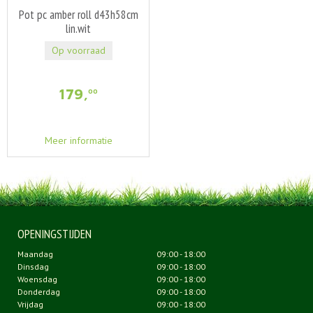
Pot pc amber roll d43h58cm
lin.wit
Op voorraad
179
,
00
Meer informatie
OPENINGSTIJDEN
Maandag
09:00 - 18:00
Dinsdag
09:00 - 18:00
Woensdag
09:00 - 18:00
Donderdag
09:00 - 18:00
Vrijdag
09:00 - 18:00