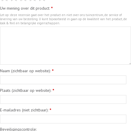
Uw mening over dit product:
*
Let op: deze recensie gaat over het product en niet over ons tuincentrum, de service of
levering van uw bestelling. U kunt bijvoorbeeld in gaan op de kwaliteit van het product, de
look & feel en belangrijke eigenschappen.
Naam (zichtbaar op website):
*
Plaats (zichtbaar op website):
*
E-mailadres (niet zichtbaar):
*
Beveiligingscontrole: