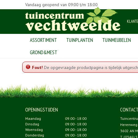
Vandaag geopend van
09:00
t/m
18:00
KLANT
ASSORTIMENT
TUINPLANTEN
TUINMEUBELEN
Home
GROND&MEST
Fout!
De opgevraagde productpagina is tijdelijk uitgesch
OPENINGSTIJDEN
CONTAC
Maandag
09:00 - 18:00
Tuincentr
Dinsdag
09:00 - 18:00
Herenweg
Woensdag
09:00 - 18:00
3602 AN M
Donderdag
09:00 - 18:00
T.
(0346) 5