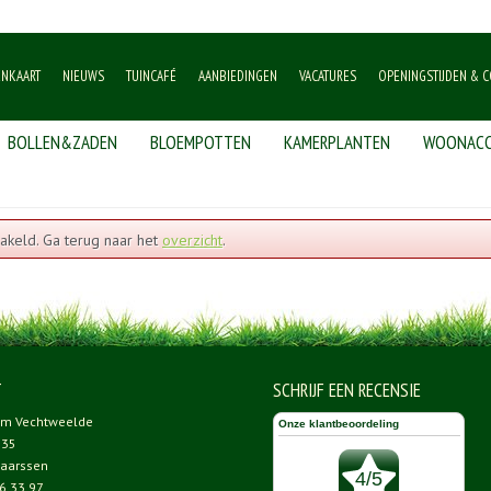
ENKAART
NIEUWS
TUINCAFÉ
AANBIEDINGEN
VACATURES
OPENINGSTIJDEN & C
BOLLEN&ZADEN
BLOEMPOTTEN
KAMERPLANTEN
WOONACC
akeld. Ga terug naar het
overzicht
.
T
SCHRIJF EEN RECENSIE
um Vechtweelde
 35
aarssen
6 33 97