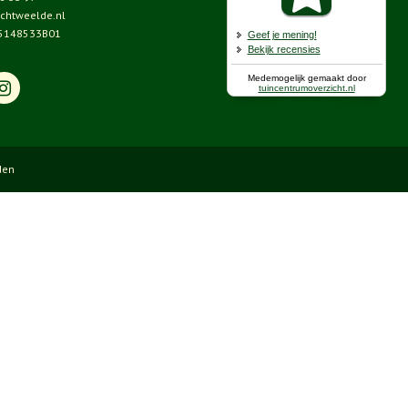
chtweelde.nl
5148533B01
den