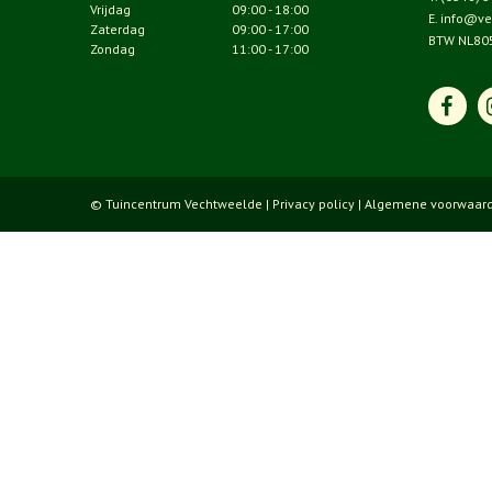
Vrijdag
09:00 - 18:00
E.
info@ve
Zaterdag
09:00 - 17:00
BTW NL80
Zondag
11:00 - 17:00
© Tuincentrum Vechtweelde |
Privacy policy
|
Algemene voorwaar