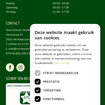
Vrijdag
09:00 - 18:00
Zaterdag
09:00 - 17:00
Zondag
11:00 - 17:00
CONTACT
Tuincentrum Vechtweelde
Deze website maakt gebruik
Herenweg 35
van cookies.
3602 AN Maarssen
T.
(0346) 56 33 97
Deze website gebruikt cookies om uw
E.
info@vechtweelde.nl
gebruikerservaring te verbeteren. Door
BTW NL805148533B01
onze website te gebruiken, stemt u in met
alle cookies in overeenstemming met ons
Cookiebeleid.
Lees verder
STRIKT NOODZAKELIJK
SCHRIJF EEN RECENSIE
PRESTATIE
TARGETING
FUNCTIONEEL