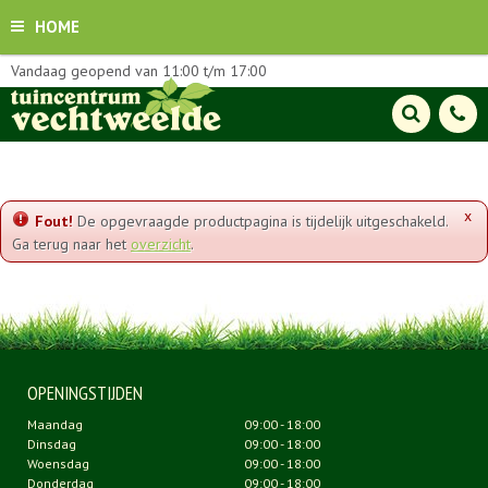
HOME
Vandaag geopend van
11:00
t/m
17:00
x
Fout!
De opgevraagde productpagina is tijdelijk uitgeschakeld.
Ga terug naar het
overzicht
.
OPENINGSTIJDEN
Maandag
09:00 - 18:00
Dinsdag
09:00 - 18:00
Woensdag
09:00 - 18:00
Donderdag
09:00 - 18:00