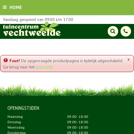
HOME
Vandaag geopend van
09:00
t/m
17:00
x
Fout!
De opgevraagde productpagina is tijdelijk uitgeschakeld.
Ga terug naar het
overzicht
.
OPENINGSTIJDEN
Maandag
09:00 - 18:00
Dinsdag
09:00 - 18:00
Woensdag
09:00 - 18:00
Donderdag
09:00 - 18:00