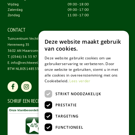
Vrijdag
09:00 - 18:00
Zaterdag
09:00 - 17:00
Zondag
11:00 - 17:00
CONTACT
Tuincentrum Vechtweelde
Deze website maakt gebruik
Herenweg 35
van cookies.
3602 AN Maarssen
T.
(0346) 56 33 97
Deze website gebruikt cookies om uw
E.
info@vechtweelde.nl
gebruikerservaring te verbeteren. Door
BTW NL805148533B01
onze website te gebruiken, stemt u in met
alle cookies in overeenstemming met ons
Cookiebeleid.
Lees verder
STRIKT NOODZAKELIJK
SCHRIJF EEN RECENSIE
PRESTATIE
TARGETING
FUNCTIONEEL