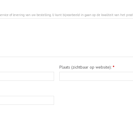
ervice of levering van uw bestelling. U kunt bijvoorbeeld in gaan op de kwaliteit van het pro
Plaats (zichtbaar op website):
*