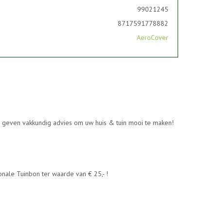
99021245
8717591778882
AeroCover
en geven vakkundig advies om uw huis & tuin mooi te maken!
nale Tuinbon ter waarde van € 25,- !