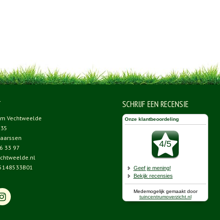
T
SCHRIJF EEN RECENSIE
um Vechtweelde
 35
aarssen
6 33 97
chtweelde.nl
5148533B01