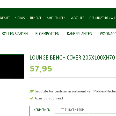
ENKAART
NIEUWS
TUINCAFÉ
AANBIEDINGEN
VACATURES
OPENINGSTIJDEN & C
BOLLEN&ZADEN
BLOEMPOTTEN
KAMERPLANTEN
WOONACC
escherming
>
Lounge bench cover 205x100xH70
LOUNGE BENCH COVER 205X100XH70
57
,
95
Grootste tuincentrum assortiment van Midden-Nede
Alles op voorraad
KENMERKEN
HET TUINCENTRUM