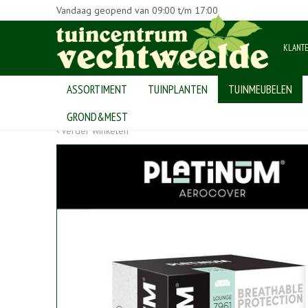
Vandaag geopend van
09:00
t/m
17:00
KLANT
ASSORTIMENT
TUINPLANTEN
TUINMEUBELEN
Home
>
Producten
>
tuinmeubelen
>
tuinmeubel accessoires en b
GROND&MEST
Verder winkelen