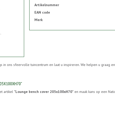
Artikelnummer
EAN code
Merk
s in ons sfeervolle tuincentrum en laat u inspireren. We helpen u graag 
205X100XH70"
et artikel
"Lounge bench cover 205x100xH70"
en maak kans op een Natio