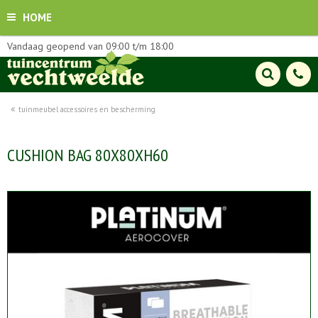
HOME
Vandaag geopend van
09:00
t/m
18:00
tuinmeubel accessoires en bescherming
CUSHION BAG 80X80XH60