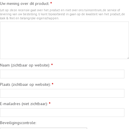
Uw mening over dit product:
*
Let op: deze recensie gaat over het product en niet over ons tuincentrum, de service of
levering van uw bestelling. U kunt bijvoorbeeld in gaan op de kwaliteit van het product, de
look & feel en belangrijke eigenschappen.
Naam (zichtbaar op website):
*
Plaats (zichtbaar op website):
*
E-mailadres (niet zichtbaar):
*
Beveiligingscontrole: