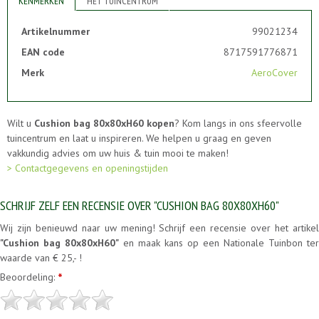
KENMERKEN
HET TUINCENTRUM
Artikelnummer
99021234
EAN code
8717591776871
Merk
AeroCover
Wilt u
Cushion bag 80x80xH60 kopen
? Kom langs in ons sfeervolle
tuincentrum en laat u inspireren. We helpen u graag en geven
vakkundig advies om uw huis & tuin mooi te maken!
> Contactgegevens en openingstijden
SCHRIJF ZELF EEN RECENSIE OVER "CUSHION BAG 80X80XH60"
Wij zijn benieuwd naar uw mening! Schrijf een recensie over het artikel
"Cushion bag 80x80xH60"
en maak kans op een Nationale Tuinbon ter
waarde van € 25,- !
Beoordeling:
*