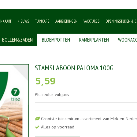
ENKAART
NIEUWS
TUINCAFÉ
AANBIEDINGEN
VACATURES
OPENINGSTIJDEN & C
BOLLEN&ZADEN
BLOEMPOTTEN
KAMERPLANTEN
WOONACC
boon paloma 100g
STAMSLABOON PALOMA 100G
5
,
59
Phaseolus vulgaris
Grootste tuincentrum assortiment van Midden-Nede
Alles op voorraad