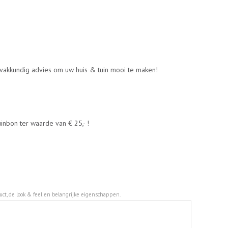
 vakkundig advies om uw huis & tuin mooi te maken!
nbon ter waarde van € 25,- !
duct, de look & feel en belangrijke eigenschappen.