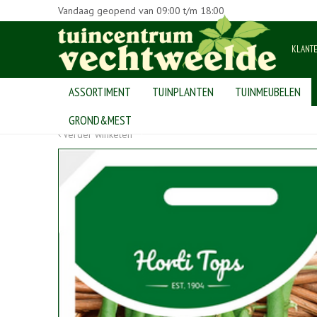
Vandaag geopend van
09:00
t/m
18:00
KLANT
ASSORTIMENT
TUINPLANTEN
TUINMEUBELEN
Home
>
Producten
>
bollen en zaden
>
groentezaden
>
Stamsla
GROND&MEST
Verder winkelen