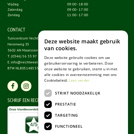
Vrijdag
09:00 - 18:00
Zaterdag
09:00 - 17:00
Zondag
11:00 - 17:00
CONTACT
Tuincentrum Vechtweelde
Deze website maakt gebruik
Herenweg 35
van cookies.
3602 AN Maarssen
T.
(0346) 56 33 97
Deze website gebruikt cookies om uw
E.
info@vechtweelde.nl
gebruikerservaring te verbeteren. Door
BTW NL805148533B01
onze website te gebruiken, stemt u in met
alle cookies in overeenstemming met ons
Cookiebeleid.
Lees verder
STRIKT NOODZAKELIJK
SCHRIJF EEN RECENSIE
PRESTATIE
TARGETING
FUNCTIONEEL