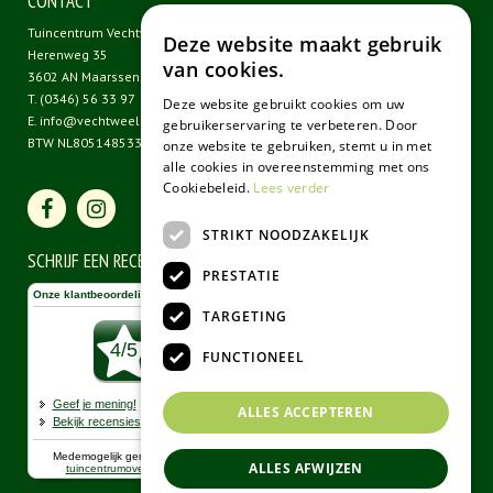
CONTACT
Tuincentrum Vechtweelde
Deze website maakt gebruik
Herenweg 35
van cookies.
3602 AN Maarssen
T.
(0346) 56 33 97
Deze website gebruikt cookies om uw
E.
info@vechtweelde.nl
gebruikerservaring te verbeteren. Door
BTW NL805148533B01
onze website te gebruiken, stemt u in met
alle cookies in overeenstemming met ons
Cookiebeleid.
Lees verder
STRIKT NOODZAKELIJK
SCHRIJF EEN RECENSIE
PRESTATIE
TARGETING
FUNCTIONEEL
ALLES ACCEPTEREN
ALLES AFWIJZEN