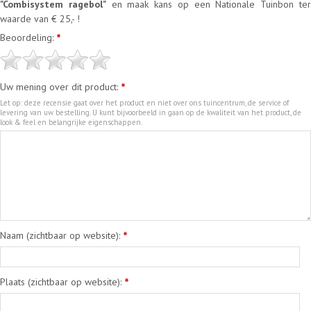
"Combisystem ragebol"
en maak kans op een Nationale Tuinbon te
waarde van € 25,- !
Beoordeling:
*
Uw mening over dit product:
*
Let op: deze recensie gaat over het product en niet over ons tuincentrum, de service of
levering van uw bestelling. U kunt bijvoorbeeld in gaan op de kwaliteit van het product, de
look & feel en belangrijke eigenschappen.
Naam (zichtbaar op website):
*
Plaats (zichtbaar op website):
*