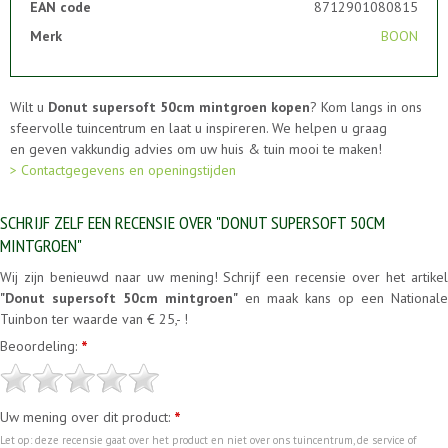
EAN code
8712901080815
Merk
BOON
Wilt u
Donut supersoft 50cm mintgroen kopen
? Kom langs in ons
sfeervolle tuincentrum en laat u inspireren. We helpen u graag
en geven vakkundig advies om uw huis & tuin mooi te maken!
> Contactgegevens en openingstijden
SCHRIJF ZELF EEN RECENSIE OVER "DONUT SUPERSOFT 50CM
MINTGROEN"
Wij zijn benieuwd naar uw mening! Schrijf een recensie over het artikel
"Donut supersoft 50cm mintgroen"
en maak kans op een Nationale
Tuinbon ter waarde van € 25,- !
Beoordeling:
*
Uw mening over dit product:
*
Let op: deze recensie gaat over het product en niet over ons tuincentrum, de service of