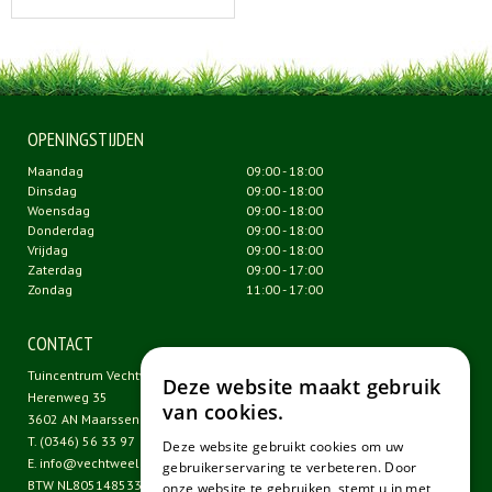
OPENINGSTIJDEN
Maandag
09:00 - 18:00
Dinsdag
09:00 - 18:00
Woensdag
09:00 - 18:00
Donderdag
09:00 - 18:00
Vrijdag
09:00 - 18:00
Zaterdag
09:00 - 17:00
Zondag
11:00 - 17:00
CONTACT
Tuincentrum Vechtweelde
Deze website maakt gebruik
Herenweg 35
van cookies.
3602 AN Maarssen
T.
(0346) 56 33 97
Deze website gebruikt cookies om uw
E.
info@vechtweelde.nl
gebruikerservaring te verbeteren. Door
BTW NL805148533B01
onze website te gebruiken, stemt u in met