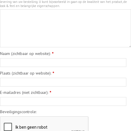
levering van uw bestelling. U kunt bijvoorbeeld in gaan op de kwaliteit van het product, de
look & feel en belangrijke eigenschappen.
Naam (zichtbaar op website):
*
Plaats (zichtbaar op website):
*
E-mailadres (niet zichtbaar):
*
Beveiligingscontrole: