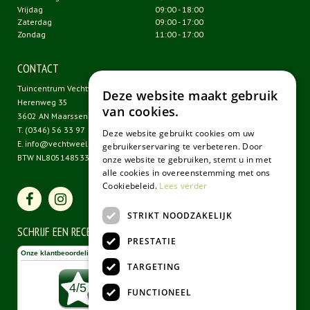
Vrijdag
09:00 - 18:00
Zaterdag
09:00 - 17:00
Zondag
11:00 - 17:00
CONTACT
Tuincentrum Vechtweelde
Deze website maakt gebruik
Herenweg 35
van cookies.
3602 AN Maarssen
T.
(0346) 56 33 97
Deze website gebruikt cookies om uw
E.
info@vechtweelde.nl
gebruikerservaring te verbeteren. Door
BTW NL805148533B01
onze website te gebruiken, stemt u in met
alle cookies in overeenstemming met ons
Cookiebeleid.
Lees verder
STRIKT NOODZAKELIJK
SCHRIJF EEN RECENSIE
PRESTATIE
TARGETING
FUNCTIONEEL