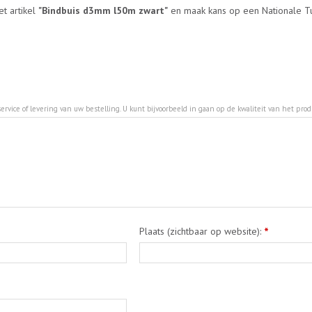
et artikel
"Bindbuis d3mm l50m zwart"
en maak kans op een Nationale Tu
ervice of levering van uw bestelling. U kunt bijvoorbeeld in gaan op de kwaliteit van het pro
Plaats (zichtbaar op website):
*