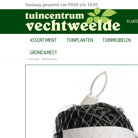
Vandaag geopend van
09:00
t/m
18:00
KLANT
ASSORTIMENT
TUINPLANTEN
TUINMEUBELEN
Home
>
Producten
>
tuinmaterialen
>
bindmaterialen/plantenste
GROND&MEST
Verder winkelen