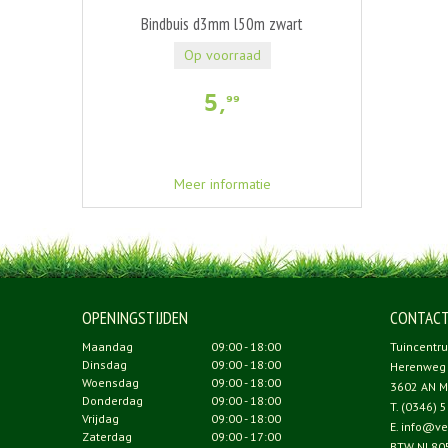
Bindbuis d3mm l50m zwart
Op voorraad
5
,
99
Meer informatie
OPENINGSTIJDEN
CONTAC
Maandag
09:00 - 18:00
Tuincentr
Dinsdag
09:00 - 18:00
Herenweg
Woensdag
09:00 - 18:00
3602 AN M
Donderdag
09:00 - 18:00
T.
(0346) 5
Vrijdag
09:00 - 18:00
E.
info@ve
Zaterdag
09:00 - 17:00
BTW NL80