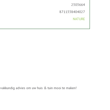
2303664
8711338404027
NATURE
n vakkundig advies om uw huis & tuin mooi te maken!