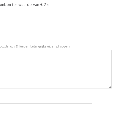
inbon ter waarde van € 25,- !
duct, de look & feel en belangrijke eigenschappen.