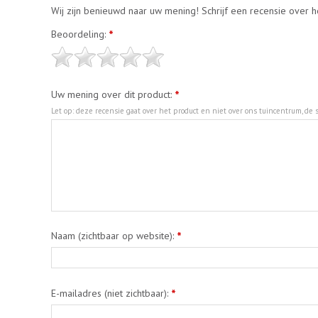
Wij zijn benieuwd naar uw mening! Schrijf een recensie over h
Beoordeling:
*
Uw mening over dit product:
*
Let op: deze recensie gaat over het product en niet over ons tuincentrum, de s
Naam (zichtbaar op website):
*
E-mailadres (niet zichtbaar):
*