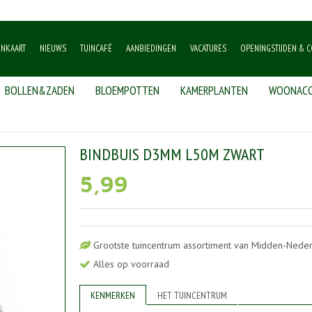
ENKAART
NIEUWS
TUINCAFÉ
AANBIEDINGEN
VACATURES
OPENINGSTIJDEN & C
BOLLEN&ZADEN
BLOEMPOTTEN
KAMERPLANTEN
WOONACC
unen
>
Bindbuis d3mm l50m zwart
BINDBUIS D3MM L50M ZWART
5
,
99
Grootste tuincentrum assortiment van Midden-Nede
Alles op voorraad
KENMERKEN
HET TUINCENTRUM