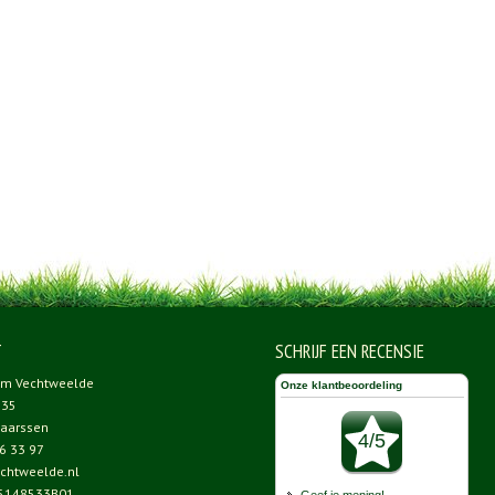
T
SCHRIJF EEN RECENSIE
um Vechtweelde
 35
aarssen
6 33 97
chtweelde.nl
5148533B01