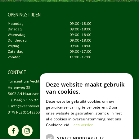
OPENINGSTIJDEN
Maandag
09:00 - 18:00
Dinsdag
09:00 - 18:00
Woensdag
09:00 - 18:00
Donderdag
09:00 - 18:00
Vrijdag
09:00 - 18:00
Zaterdag
09:00 - 17:00
Zondag
11:00 - 17:00
CONTACT
Tuincentrum Vechtweelde
Deze website maakt gebruik
Herenweg 35
van cookies.
3602 AN Maarssen
T.
(0346) 56 33 97
Deze website gebruikt cookies om uw
E.
info@vechtweelde.nl
gebruikerservaring te verbeteren. Door
BTW NL805148533B01
onze website te gebruiken, stemt u in met
alle cookies in overeenstemming met ons
Cookiebeleid.
Lees verder
STRIKT NOODZAKELIJK