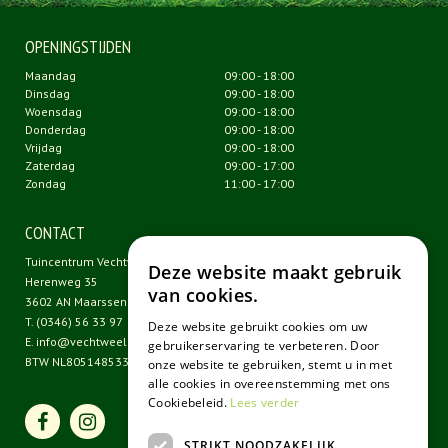
OPENINGSTIJDEN
Maandag
09:00 - 18:00
Dinsdag
09:00 - 18:00
Woensdag
09:00 - 18:00
Donderdag
09:00 - 18:00
Vrijdag
09:00 - 18:00
Zaterdag
09:00 - 17:00
Zondag
11:00 - 17:00
CONTACT
Tuincentrum Vechtweelde
Deze website maakt gebruik
Herenweg 35
van cookies.
3602 AN Maarssen
T.
(0346) 56 33 97
Deze website gebruikt cookies om uw
E.
info@vechtweelde.nl
gebruikerservaring te verbeteren. Door
BTW NL805148533B01
onze website te gebruiken, stemt u in met
alle cookies in overeenstemming met ons
Cookiebeleid.
Lees verder
STRIKT NOODZAKELIJK