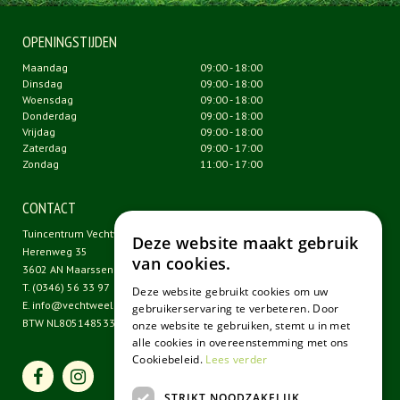
OPENINGSTIJDEN
Maandag
09:00 - 18:00
Dinsdag
09:00 - 18:00
Woensdag
09:00 - 18:00
Donderdag
09:00 - 18:00
Vrijdag
09:00 - 18:00
Zaterdag
09:00 - 17:00
Zondag
11:00 - 17:00
CONTACT
Tuincentrum Vechtweelde
Deze website maakt gebruik
Herenweg 35
van cookies.
3602 AN Maarssen
T.
(0346) 56 33 97
Deze website gebruikt cookies om uw
E.
info@vechtweelde.nl
gebruikerservaring te verbeteren. Door
BTW NL805148533B01
onze website te gebruiken, stemt u in met
alle cookies in overeenstemming met ons
Cookiebeleid.
Lees verder
STRIKT NOODZAKELIJK