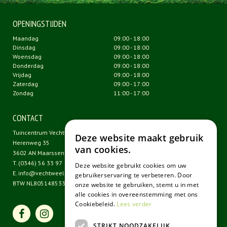
OPENINGSTIJDEN
Maandag
09:00 - 18:00
Dinsdag
09:00 - 18:00
Woensdag
09:00 - 18:00
Donderdag
09:00 - 18:00
Vrijdag
09:00 - 18:00
Zaterdag
09:00 - 17:00
Zondag
11:00 - 17:00
CONTACT
Tuincentrum Vechtweelde
Deze website maakt gebruik
Herenweg 35
van cookies.
3602 AN Maarssen
T.
(0346) 56 33 97
Deze website gebruikt cookies om uw
E.
info@vechtweelde.nl
gebruikerservaring te verbeteren. Door
BTW NL805148533B01
onze website te gebruiken, stemt u in met
alle cookies in overeenstemming met ons
Cookiebeleid.
Lees verder
STRIKT NOODZAKELIJK