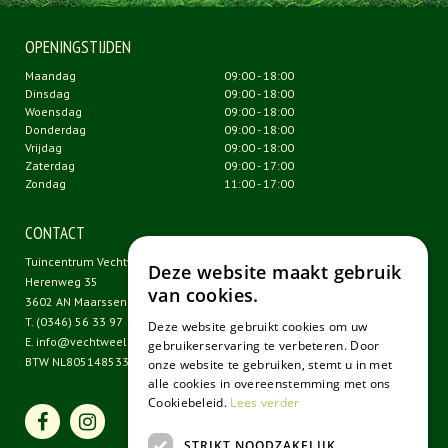
OPENINGSTIJDEN
Maandag
09:00 - 18:00
Dinsdag
09:00 - 18:00
Woensdag
09:00 - 18:00
Donderdag
09:00 - 18:00
Vrijdag
09:00 - 18:00
Zaterdag
09:00 - 17:00
Zondag
11:00 - 17:00
CONTACT
Tuincentrum Vechtweelde
Deze website maakt gebruik
Herenweg 35
van cookies.
3602 AN Maarssen
T.
(0346) 56 33 97
Deze website gebruikt cookies om uw
E.
info@vechtweelde.nl
gebruikerservaring te verbeteren. Door
BTW NL805148533B01
onze website te gebruiken, stemt u in met
alle cookies in overeenstemming met ons
Cookiebeleid.
Lees verder
STRIKT NOODZAKELIJK