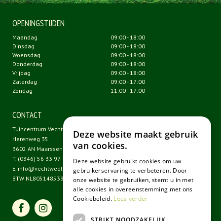
OPENINGSTIJDEN
Maandag
09:00 - 18:00
Dinsdag
09:00 - 18:00
Woensdag
09:00 - 18:00
Donderdag
09:00 - 18:00
Vrijdag
09:00 - 18:00
Zaterdag
09:00 - 17:00
Zondag
11:00 - 17:00
CONTACT
Tuincentrum Vechtweelde
Deze website maakt gebruik
Herenweg 35
van cookies.
3602 AN Maarssen
T.
(0346) 56 33 97
Deze website gebruikt cookies om uw
E.
info@vechtweelde.nl
gebruikerservaring te verbeteren. Door
BTW NL805148533B01
onze website te gebruiken, stemt u in met
alle cookies in overeenstemming met ons
Cookiebeleid.
Lees verder
STRIKT NOODZAKELIJK