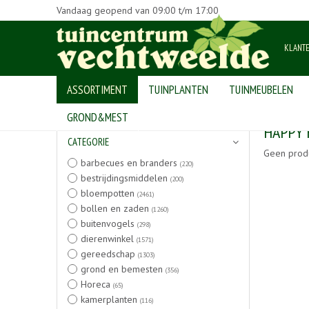
Vandaag geopend van
09:00
t/m
17:00
KLANT
ASSORTIMENT
TUINPLANTEN
TUINMEUBELEN
Home
>
Producten
GROND&MEST
HAPPY
CATEGORIE
Geen prod
barbecues en branders
(220)
bestrijdingsmiddelen
(200)
bloempotten
(2461)
bollen en zaden
(1260)
buitenvogels
(298)
dierenwinkel
(1571)
gereedschap
(1303)
grond en bemesten
(356)
Horeca
(65)
kamerplanten
(116)