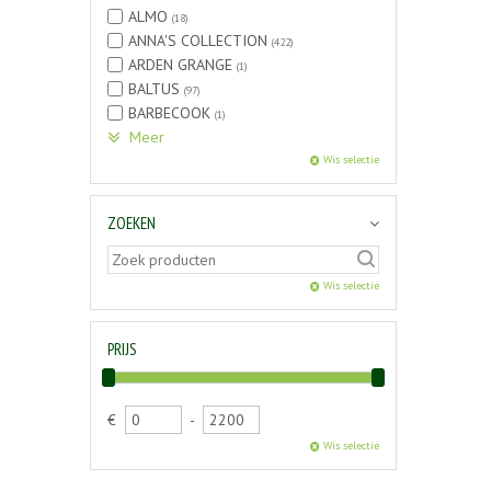
ALMO
(18)
ANNA'S COLLECTION
(422)
ARDEN GRANGE
(1)
BALTUS
(97)
BARBECOOK
(1)
Meer
Wis selectie
ZOEKEN
Wis selectie
PRIJS
€
-
Wis selectie