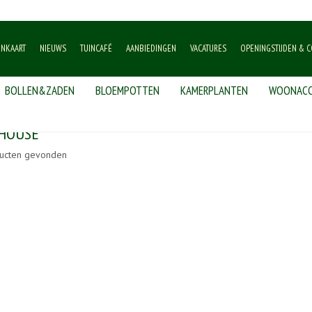
ENKAART
NIEUWS
TUINCAFÉ
AANBIEDINGEN
VACATURES
OPENINGSTIJDEN & C
BOLLEN&ZADEN
BLOEMPOTTEN
KAMERPLANTEN
WOONACC
 HOUSE
ucten gevonden