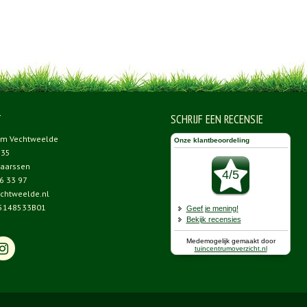
T
SCHRIJF EEN RECENSIE
um Vechtweelde
 35
aarssen
6 33 97
chtweelde.nl
5148533B01