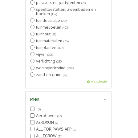
parasols en partytenten
(21)
speeltoestellen, zwembaden en
boeken
(157)
tuindecoratie
(219)
tuinmeubelen
(403)
tuinhout
(51)
tuinmaterialen
(734)
tuinplanten
(892)
vijver
(305)
verlichting
(250)
woninginrichting
(5013)
zand en grind
(24)
Wis selectie
MERK
.
(2)
AeroCover
(47)
AEROXON
(2)
ALL FOR PAWS AFP
(1)
ALLEGROW
(31)