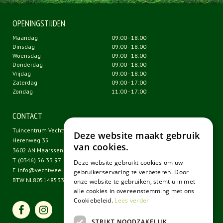
OPENINGSTIJDEN
Maandag
09:00 - 18:00
Dinsdag
09:00 - 18:00
Woensdag
09:00 - 18:00
Donderdag
09:00 - 18:00
Vrijdag
09:00 - 18:00
Zaterdag
09:00 - 17:00
Zondag
11:00 - 17:00
CONTACT
Tuincentrum Vechtweelde
Deze website maakt gebruik
Herenweg 35
van cookies.
3602 AN Maarssen
T.
(0346) 56 33 97
Deze website gebruikt cookies om uw
E.
info@vechtweelde.nl
gebruikerservaring te verbeteren. Door
BTW NL805148533B01
onze website te gebruiken, stemt u in met
alle cookies in overeenstemming met ons
Cookiebeleid.
Lees verder
STRIKT NOODZAKELIJK