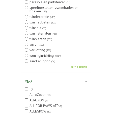
parasols en partytenten
(21)
speeltoestellen, zwembaden en
boeken
(157)
tuindecoratie
(219)
tuinmeubelen
(403)
tuinhout
(51)
tuinmaterialen
(736)
tuinplanten
(892)
vijver
(305)
verlichting
(250)
woninginrichting
(5014)
zand en grind
(24)
Wis selectie
MERK
.
(2)
AeroCover
(47)
AEROXON
(2)
ALL FOR PAWS AFP
(1)
ALLEGROW
(31)