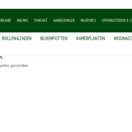
ENKAART
NIEUWS
TUINCAFÉ
AANBIEDINGEN
VACATURES
OPENINGSTIJDEN & C
BOLLEN&ZADEN
BLOEMPOTTEN
KAMERPLANTEN
WOONACC
R
ucten gevonden