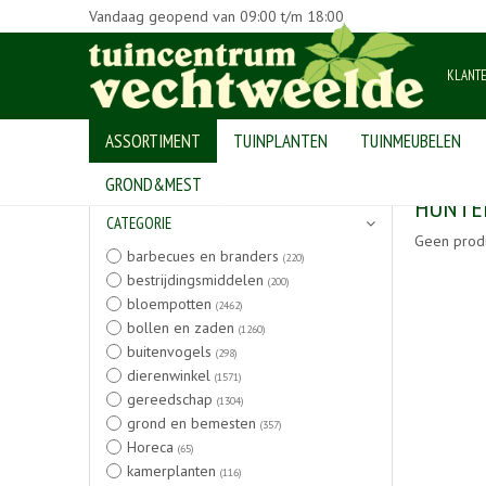
Vandaag geopend van
09:00
t/m
18:00
KLANT
ASSORTIMENT
TUINPLANTEN
TUINMEUBELEN
Home
>
Producten
GROND&MEST
HUNTE
CATEGORIE
Geen prod
barbecues en branders
(220)
bestrijdingsmiddelen
(200)
bloempotten
(2462)
bollen en zaden
(1260)
buitenvogels
(298)
dierenwinkel
(1571)
gereedschap
(1304)
grond en bemesten
(357)
Horeca
(65)
kamerplanten
(116)