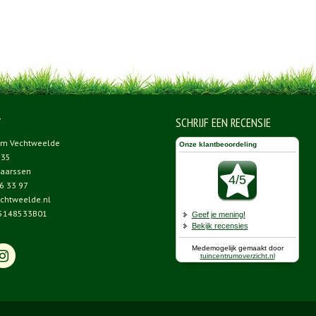
T
SCHRIJF EEN RECENSIE
um Vechtweelde
 35
aarssen
6 33 97
chtweelde.nl
5148533B01