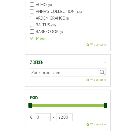
ALMO
(18)
ANNA'S COLLECTION
(422)
ARDEN GRANGE
(1)
BALTUS
(97)
BARBECOOK
(1)
Meer
Wis selectie
ZOEKEN
Wis selectie
PRIJS
€
-
Wis selectie