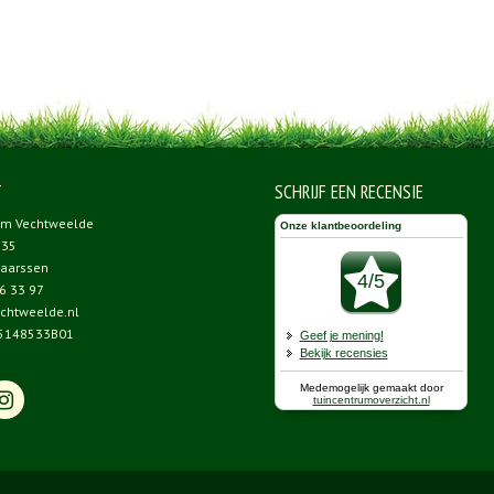
T
SCHRIJF EEN RECENSIE
um Vechtweelde
 35
aarssen
6 33 97
chtweelde.nl
5148533B01