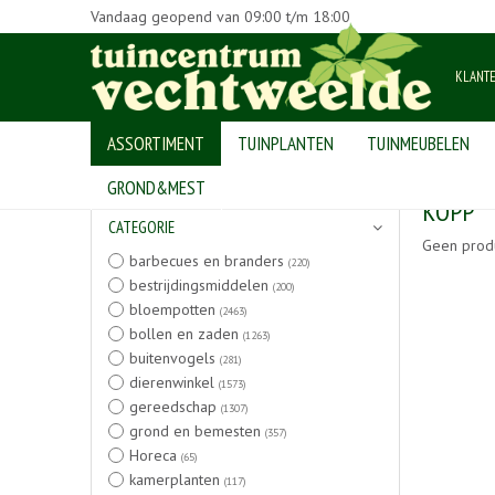
Vandaag geopend van
09:00
t/m
18:00
KLANT
ASSORTIMENT
TUINPLANTEN
TUINMEUBELEN
Home
>
Producten
GROND&MEST
KOPP
CATEGORIE
Geen prod
barbecues en branders
(220)
bestrijdingsmiddelen
(200)
bloempotten
(2463)
bollen en zaden
(1263)
buitenvogels
(281)
dierenwinkel
(1573)
gereedschap
(1307)
grond en bemesten
(357)
Horeca
(65)
kamerplanten
(117)