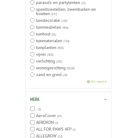
parasols en partytenten
(21)
speeltoestellen, zwembaden en
boeken
(157)
tuindecoratie
(220)
tuinmeubelen
(406)
tuinhout
(51)
tuinmaterialen
(734)
tuinplanten
(903)
vijver
(305)
verlichting
(251)
woninginrichting
(5024)
zand en grind
(24)
Wis selectie
MERK
.
(2)
AeroCover
(47)
AEROXON
(2)
ALL FOR PAWS AFP
(1)
ALLEGROW
(32)