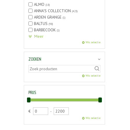
ALMO
(18)
ANNA'S COLLECTION
(423)
ARDEN GRANGE
(1)
BALTUS
(98)
BARBECOOK
(1)
Meer
Wis selectie
ZOEKEN
Wis selectie
PRIJS
€
-
Wis selectie