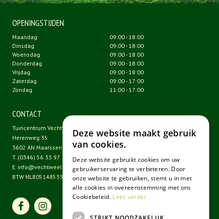
OPENINGSTIJDEN
Maandag
09:00 - 18:00
Dinsdag
09:00 - 18:00
Woensdag
09:00 - 18:00
Donderdag
09:00 - 18:00
Vrijdag
09:00 - 18:00
Zaterdag
09:00 - 17:00
Zondag
11:00 - 17:00
CONTACT
Tuincentrum Vechtweelde
Deze website maakt gebruik
Herenweg 35
van cookies.
3602 AN Maarssen
T.
(0346) 56 33 97
Deze website gebruikt cookies om uw
E.
info@vechtweelde.nl
gebruikerservaring te verbeteren. Door
BTW NL805148533B01
onze website te gebruiken, stemt u in met
alle cookies in overeenstemming met ons
Cookiebeleid.
Lees verder
STRIKT NOODZAKELIJK