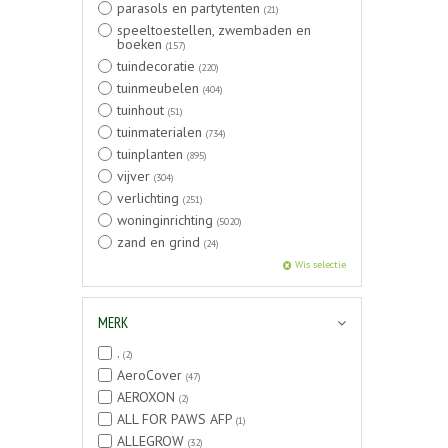
parasols en partytenten
(21)
speeltoestellen, zwembaden en
boeken
(157)
tuindecoratie
(220)
tuinmeubelen
(404)
tuinhout
(51)
tuinmaterialen
(734)
tuinplanten
(895)
vijver
(304)
verlichting
(251)
woninginrichting
(5020)
zand en grind
(24)
Wis selectie
MERK
.
(2)
AeroCover
(47)
AEROXON
(2)
ALL FOR PAWS AFP
(1)
ALLEGROW
(32)