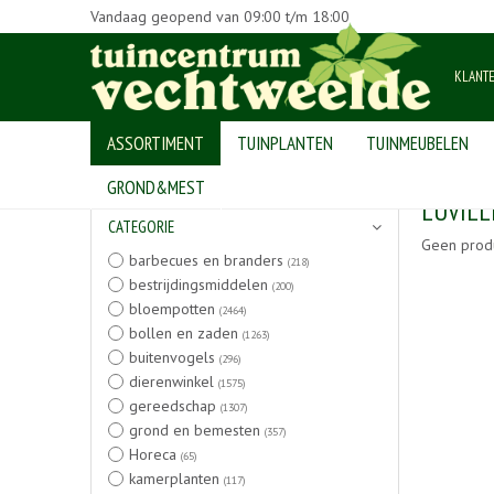
Vandaag geopend van
09:00
t/m
18:00
KLANT
ASSORTIMENT
TUINPLANTEN
TUINMEUBELEN
Home
>
Producten
GROND&MEST
LUVILL
CATEGORIE
Geen prod
barbecues en branders
(218)
bestrijdingsmiddelen
(200)
bloempotten
(2464)
bollen en zaden
(1263)
buitenvogels
(296)
dierenwinkel
(1575)
gereedschap
(1307)
grond en bemesten
(357)
Horeca
(65)
kamerplanten
(117)