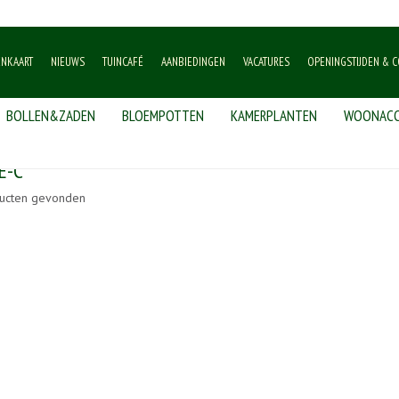
ENKAART
NIEUWS
TUINCAFÉ
AANBIEDINGEN
VACATURES
OPENINGSTIJDEN & C
BOLLEN&ZADEN
BLOEMPOTTEN
KAMERPLANTEN
WOONACC
E-C
ucten gevonden