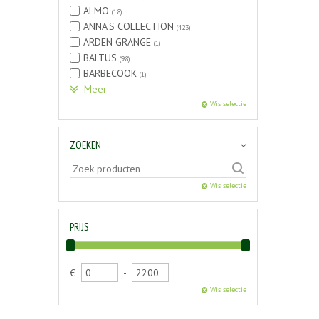
ALMO
(18)
ANNA'S COLLECTION
(423)
ARDEN GRANGE
(1)
BALTUS
(98)
BARBECOOK
(1)
Meer
Wis selectie
ZOEKEN
Wis selectie
PRIJS
€
-
Wis selectie