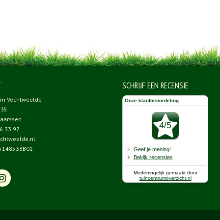
T
SCHRIJF EEN RECENSIE
um Vechtweelde
 35
aarssen
6 33 97
chtweelde.nl
5148533B01