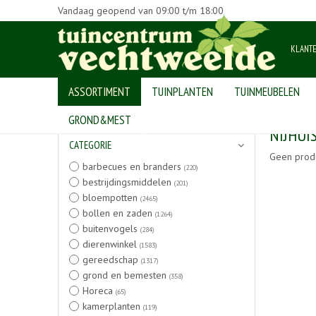
Vandaag geopend van
09:00
t/m
18:00
KLANT
ASSORTIMENT
TUINPLANTEN
TUINMEUBELEN
Home
>
Producten
GROND&MEST
NIJHUI
CATEGORIE
Geen prod
barbecues en branders
(220)
bestrijdingsmiddelen
(201)
bloempotten
(2465)
bollen en zaden
(1264)
buitenvogels
(284)
dierenwinkel
(1583)
gereedschap
(1317)
grond en bemesten
(358)
Horeca
(65)
kamerplanten
(119)