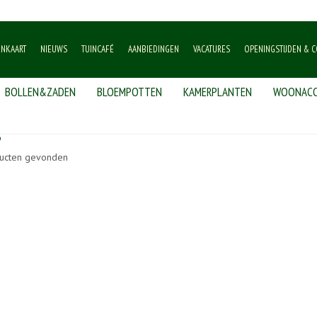
ENKAART
NIEUWS
TUINCAFÉ
AANBIEDINGEN
VACATURES
OPENINGSTIJDEN & C
BOLLEN&ZADEN
BLOEMPOTTEN
KAMERPLANTEN
WOONACC
S
ucten gevonden