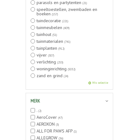
parasols en partytenten
(21)
speeltoestellen, zwembaden en
boeken
(157)
tuindecoratie
(221)
tuinmeubelen
(409)
tuinhout
(51)
tuinmaterialen
(741)
tuinplanten
(912)
vijver
(307)
verlichting
(253)
woninginrichting
(5032)
zand en grind
(24)
Wis selectie
MERK
.
(2)
AeroCover
(47)
AEROXON
(3)
ALL FOR PAWS AFP
(1)
ALLEGROW
(36)