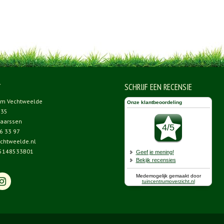
T
SCHRIJF EEN RECENSIE
um Vechtweelde
 35
aarssen
6 33 97
chtweelde.nl
5148533B01