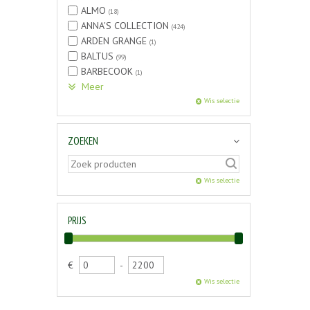
ALMO
(18)
ANNA'S COLLECTION
(424)
ARDEN GRANGE
(1)
BALTUS
(99)
BARBECOOK
(1)
Meer
Wis selectie
ZOEKEN
Wis selectie
PRIJS
€
-
Wis selectie