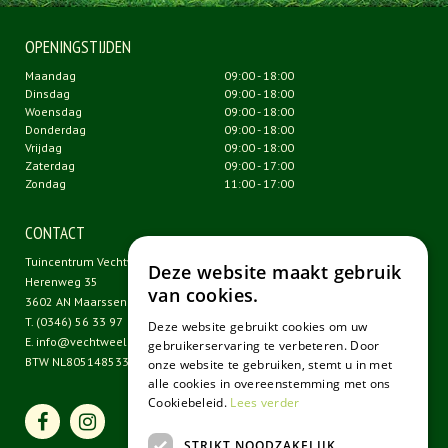
OPENINGSTIJDEN
Maandag
09:00 - 18:00
Dinsdag
09:00 - 18:00
Woensdag
09:00 - 18:00
Donderdag
09:00 - 18:00
Vrijdag
09:00 - 18:00
Zaterdag
09:00 - 17:00
Zondag
11:00 - 17:00
CONTACT
Tuincentrum Vechtweelde
Deze website maakt gebruik
Herenweg 35
van cookies.
3602 AN Maarssen
T.
(0346) 56 33 97
Deze website gebruikt cookies om uw
E.
info@vechtweelde.nl
gebruikerservaring te verbeteren. Door
BTW NL805148533B01
onze website te gebruiken, stemt u in met
alle cookies in overeenstemming met ons
Cookiebeleid.
Lees verder
STRIKT NOODZAKELIJK